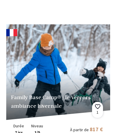
Family Base Camp® : le Vercors
ambiance hivernale
1
Durée
Niveau
817 €
À partir de
7 jrs
1/5