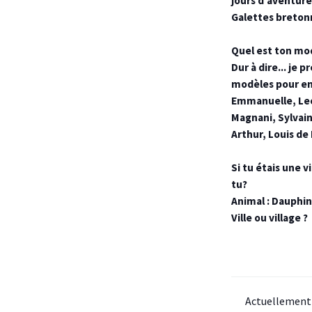
jours d’aventure
Galettes bretonn
Quel est ton mod
Dur à dire... je
modèles pour en
Emmanuelle, Leo
Magnani, Sylvain
Arthur, Louis de
Si tu étais une 
tu?
Animal : Dauphin
Ville ou village 
Actuellement