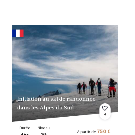
Initiation au ski de randonnée
dans les Alpes du Sud
4
Durée
Niveau
750 €
À partir de
4 jrs
2/5