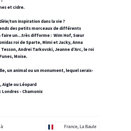
 ?
es et cidre.
èle/ton inspiration dans la vie ?
 prends des petits morceaux de différents
 faire un…très difforme : Wim Hof, Sœur
nidas roi de Sparte, Mimi et Jacky, Anna
 Tesson, Andrei Tarkovski, Jeanne d’Arc, le roi
 Funes, Moise.
ville, un animal ou un monument, lequel serais-
, Aigle ou Léopard
? : Londres - Chamonix
 à
France, La Baule