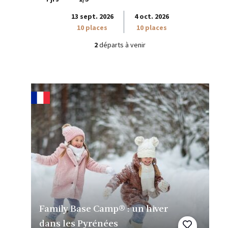
13 sept. 2026
4 oct. 2026
10 places
10 places
2
départs à venir
Family Base Camp® : un hiver
dans les Pyrénées