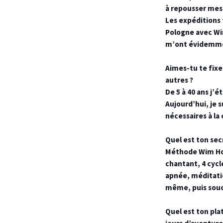
à repousser mes 
Les expéditions 
Pologne avec Wim
m’ont évidemme
Aimes-tu te fixer
autres ?
De 5 à 40 ans j’é
Aujourd’hui, je 
nécessaires à la
Quel est ton sec
Méthode Wim Hof 
chantant, 4 cycl
apnée, méditatio
même, puis souc
Quel est ton pla