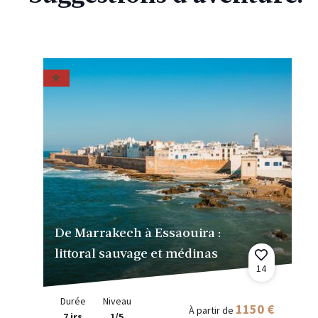
De Marrakech à Essaouira :
littoral sauvage et médinas
14
Durée
Niveau
1150 €
À partir de
7 jrs
1/5