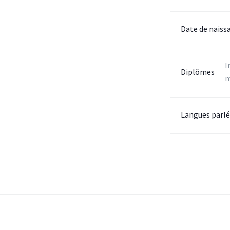
Date de naiss
I
Diplômes
m
Langues parl