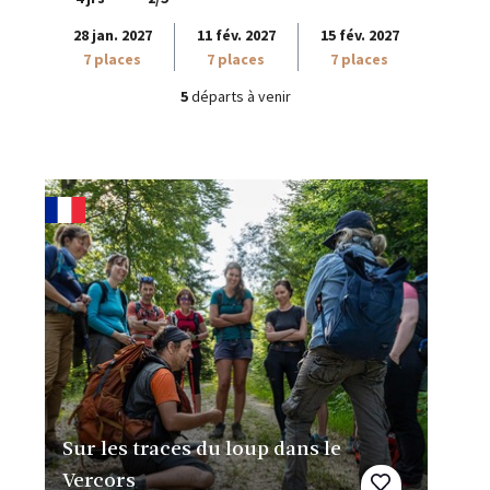
28 jan. 2027
11 fév. 2027
15 fév. 2027
7 places
7 places
7 places
5
départs à venir
Sur les traces du loup dans le
Vercors