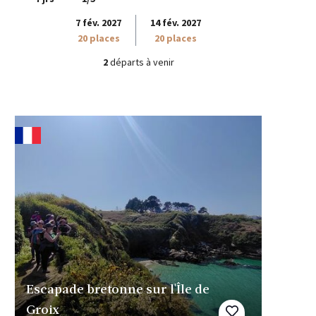
7 fév. 2027
14 fév. 2027
20 places
20 places
2
départs à venir
Escapade bretonne sur l'Île de
Groix