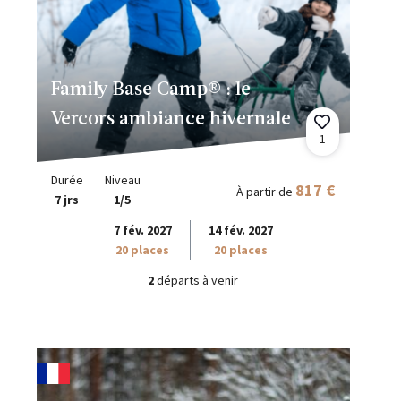
Family Base Camp® : le
Vercors ambiance hivernale
1
Durée
Niveau
817 €
À partir de
7 jrs
1/5
7 fév. 2027
14 fév. 2027
20 places
20 places
2
départs à venir