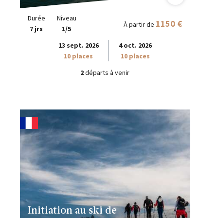
Durée
Niveau
1150 €
À partir de
7 jrs
1/5
13 sept. 2026
4 oct. 2026
10 places
10 places
2
départs à venir
Initiation au ski de