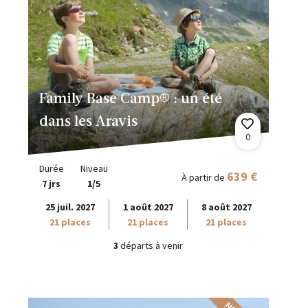
Family Base Camp® : un été
dans les Aravis
0
Durée
Niveau
639 €
À partir de
7 jrs
1/5
25 juil. 2027
1 août 2027
8 août 2027
21 places
21 places
21 places
3
départs à venir