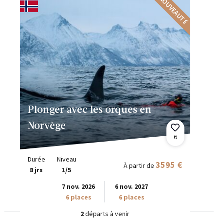
NOUVEAUTÉ
Plonger avec les orques en
Norvège
6
Durée
Niveau
3595 €
À partir de
8 jrs
1/5
7 nov. 2026
6 nov. 2027
6 places
6 places
2
départs à venir