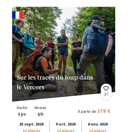
Sur les traces du loup dans
le Vercors
27
Durée
Niveau
378 €
À partir de
3 jrs
2/5
25 sept. 2026
9 oct. 2026
6 nov. 2026
12 places
12 places
12 places