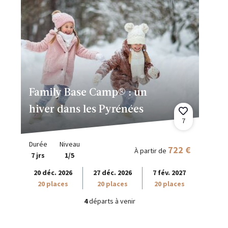
Family Base Camp® : un
hiver dans les Pyrénées
7
Durée
Niveau
722 €
À partir de
7 jrs
1/5
20 déc. 2026
27 déc. 2026
7 fév. 2027
20 places
20 places
20 places
4
départs à venir