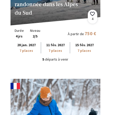
randonnée dans les Alpes
du Sud
4
Durée
Niveau
750 €
À partir de
4 jrs
2/5
28 jan. 2027
11 fév. 2027
15 fév. 2027
7 places
7 places
7 places
5
départs à venir