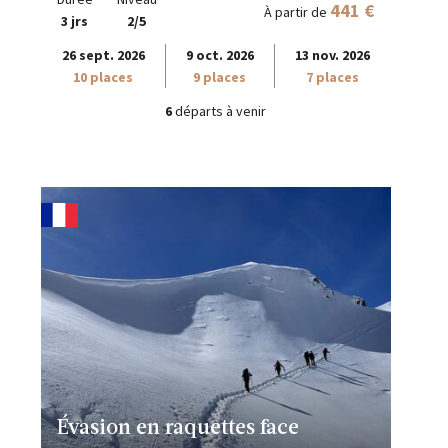
441 €
À partir de
3 jrs
2/5
26 sept. 2026
9 oct. 2026
13 nov. 2026
10 places
9 places
7 places
6
départs à venir
Évasion en raquettes face