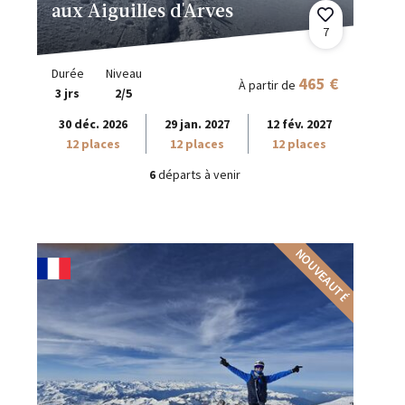
aux Aiguilles d'Arves
7
Durée
Niveau
465 €
À partir de
3 jrs
2/5
30 déc. 2026
29 jan. 2027
12 fév. 2027
12 places
12 places
12 places
6
départs à venir
NOUVEAUTÉ