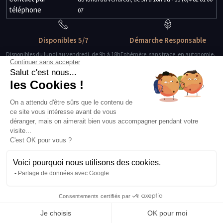
téléphone
07
Disponibles 5/7
Démarche Responsable
Disponibles du lundi au vendredi, de 9h à 18h
Ephémère, sans trace, en autonomie.
Continuer sans accepter
Salut c'est nous...
Des guides-explorateurs
Matériel de qualité
les Cookies !
Experts de leur discipline
Testé, éprouvé, certifié.
On a attendu d'être sûrs que le contenu de
ce site vous intéresse avant de vous
À propos
déranger, mais on aimerait bien vous accompagner pendant votre
L’histoire et l’équipe
visite...
Nos guides explorateurs
C'est OK pour vous ?
Confidentialité et mentions
Conditions générales de vente
Voici pourquoi nous utilisons des cookies.
Conditions générales d'utilisation
Partage de données avec Google
Avis Explora Project
Services
Consentements certifiés par
Séminaires
Je choisis
OK pour moi
Rejoins-nous