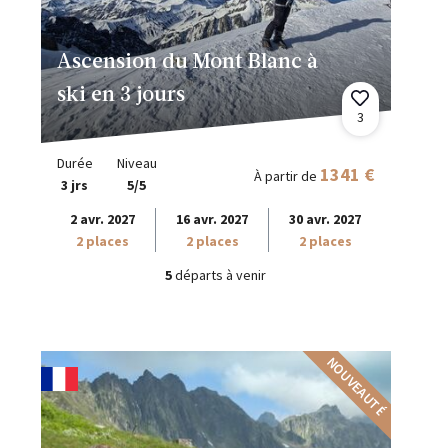
Ascension du Mont Blanc à
ski en 3 jours
3
Durée
Niveau
1341 €
À partir de
3 jrs
5/5
2 avr. 2027
16 avr. 2027
30 avr. 2027
2 places
2 places
2 places
5
départs à venir
NOUVEAUTÉ