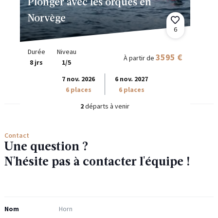
Plonger avec les orques en
Norvège
6
Durée
Niveau
3595 €
À partir de
8 jrs
1/5
7 nov. 2026
6 nov. 2027
6 places
6 places
2
départs à venir
Contact
Une question ?
N'hésite pas à contacter l'équipe !
Nom