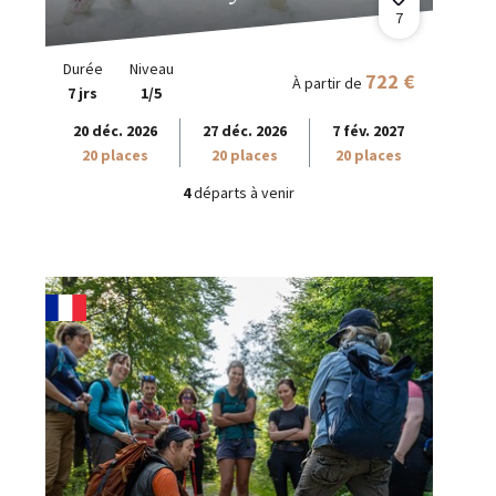
7
Durée
Niveau
722 €
À partir de
7 jrs
1/5
20 déc. 2026
27 déc. 2026
7 fév. 2027
20 places
20 places
20 places
4
départs à venir