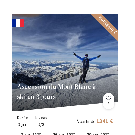
NOUVEAUTÉ
Ascension du Mont Blanc à
ski en 3 jours
3
Durée
Niveau
1341 €
À partir de
3 jrs
5/5
2 avr. 2027
16 avr. 2027
30 avr. 2027