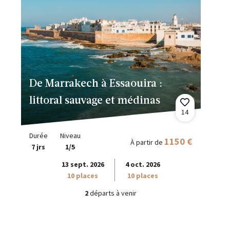
De Marrakech à Essaouira :
littoral sauvage et médinas
14
Durée
Niveau
1150 €
À partir de
7 jrs
1/5
13 sept. 2026
4 oct. 2026
10 places
10 places
2
départs à venir