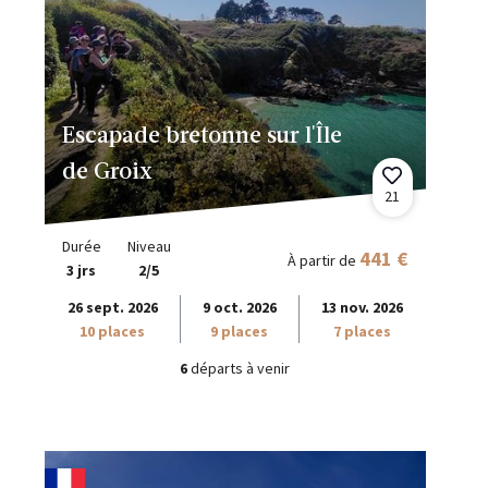
Escapade bretonne sur l'Île
de Groix
21
Durée
Niveau
441 €
À partir de
3 jrs
2/5
26 sept. 2026
9 oct. 2026
13 nov. 2026
10 places
9 places
7 places
6
départs à venir