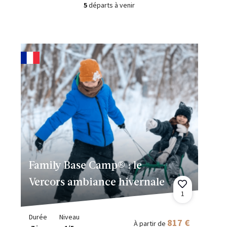
5
départs à venir
Family Base Camp® : le
Vercors ambiance hivernale
1
Durée
Niveau
817 €
À partir de