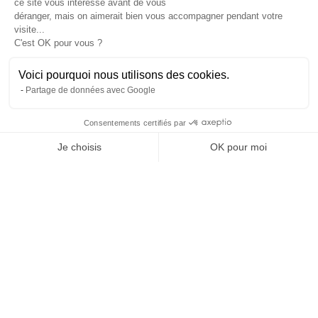
ce site vous intéresse avant de vous
À propos
déranger, mais on aimerait bien vous accompagner pendant votre
L’histoire et l’équipe
visite...
Nos guides explorateurs
C'est OK pour vous ?
Confidentialité et mentions
Conditions générales de vente
Voici pourquoi nous utilisons des cookies.
Conditions générales d'utilisation
Partage de données avec Google
Avis Explora Project
Services
Consentements certifiés par
Séminaires
Je choisis
OK pour moi
Rejoins-nous
Agence
Axeptio consent
Plateforme de Gestion du Consentement : Personnalisez vos Options
FAQ
Notre plateforme vous permet d'adapter et de gérer vos paramètres de 
Préférences cookies
Blog
Podcasts
Histoires d'explorateurs
Conseils & préparation
Actus
Engagement Responsable