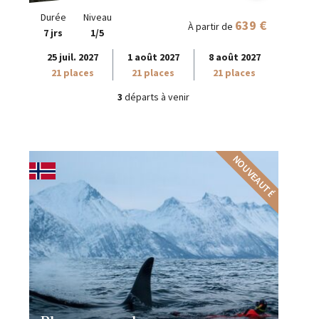
Durée
Niveau
639 €
À partir de
7 jrs
1/5
25 juil. 2027
1 août 2027
8 août 2027
21 places
21 places
21 places
3
départs à venir
NOUVEAUTÉ