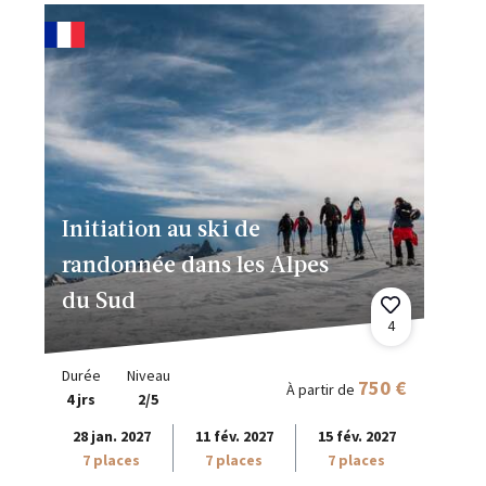
Initiation au ski de
randonnée dans les Alpes
du Sud
4
Durée
Niveau
750 €
À partir de
4 jrs
2/5
28 jan. 2027
11 fév. 2027
15 fév. 2027
7 places
7 places
7 places