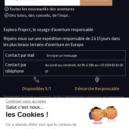
Toutes les nouveautés des aventures
Des tutos, des conseils, de l’inspi...
Explora Project, le voyage d'aventure responsable
Rejoins-nous sur une expédition responsable de 2 à 15 jours dans
les plus beaux terrains d’aventure en Europe.
Contact par mail
Envoyer un message
Contact par
du lundi au vendredi, de 9h à 18h au +33 (0)4 82 81 00
téléphone
07
Disponibles 5/7
Démarche Responsable
Disponibles du lundi au vendredi, de 9h à 18h
Ephémère, sans trace, en autonomie.
Continuer sans accepter
Salut c'est nous...
Des guides-explorateurs
Matériel de qualité
les Cookies !
Experts de leur discipline
Testé, éprouvé, certifié.
On a attendu d'être sûrs que le contenu de