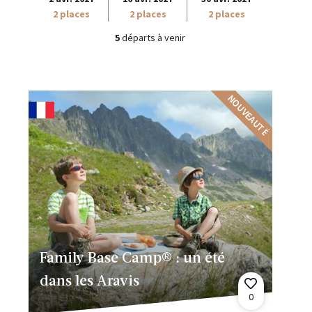
2 places
2 places
2 places
5
départs à venir
NOUVEAUTÉ
Family Base Camp® : un été
dans les Aravis
0