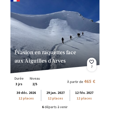
Évasion en raquettes face
aux Aiguilles d'Arves
7
Durée
Niveau
465 €
À partir de
3 jrs
2/5
30 déc. 2026
29 jan. 2027
12 fév. 2027
12 places
12 places
12 places
6
départs à venir