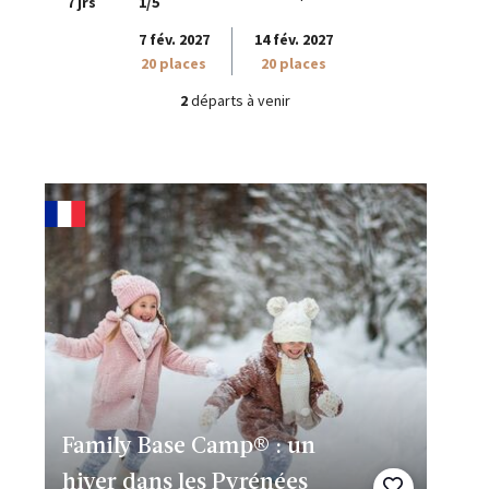
7 jrs
1/5
7 fév. 2027
14 fév. 2027
20 places
20 places
2
départs à venir
Family Base Camp® : un
hiver dans les Pyrénées