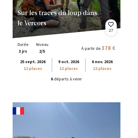
Sur les traces du loup dans
le Vercors
27
Durée
Niveau
378 €
À partir de
3 jrs
2/5
25 sept. 2026
9 oct. 2026
6 nov. 2026
12 places
12 places
12 places
6
départs à venir