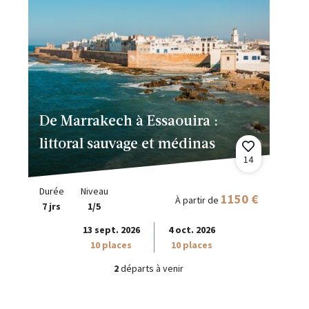
De Marrakech à Essaouira :
littoral sauvage et médinas
14
Durée
Niveau
1150 €
À partir de
7 jrs
1/5
13 sept. 2026
4 oct. 2026
10 places
10 places
2
départs à venir