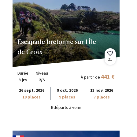
Escapade bretonne sur l'Île
de Groix
21
Durée
Niveau
441 €
À partir de
3 jrs
2/5
26 sept. 2026
9 oct. 2026
13 nov. 2026
10 places
9 places
7 places
6
départs à venir