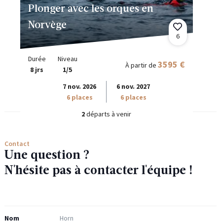
Plonger avec les orques en
Norvège
6
Durée
Niveau
3595 €
À partir de
8 jrs
1/5
7 nov. 2026
6 nov. 2027
6 places
6 places
2
départs à venir
Contact
Une question ?
N'hésite pas à contacter l'équipe !
Nom