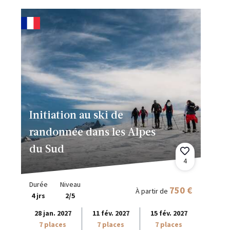
Initiation au ski de
randonnée dans les Alpes
du Sud
4
Durée
Niveau
750 €
À partir de
4 jrs
2/5
28 jan. 2027
11 fév. 2027
15 fév. 2027
7 places
7 places
7 places