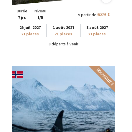
Durée
Niveau
639 €
À partir de
7 jrs
1/5
25 juil. 2027
1 août 2027
8 août 2027
21 places
21 places
21 places
3
départs à venir
NOUVEAUTÉ