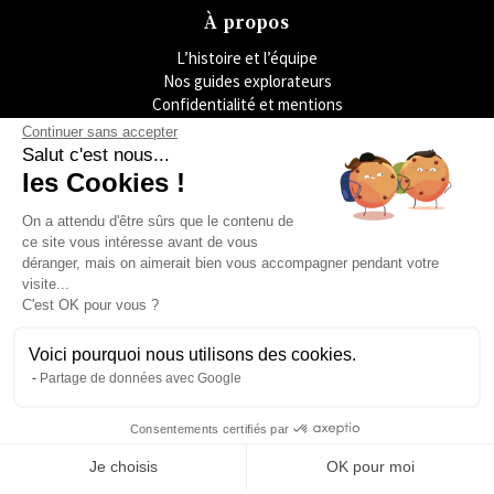
À propos
L’histoire et l’équipe
Nos guides explorateurs
Confidentialité et mentions
Conditions générales de vente
Continuer sans accepter
Conditions générales d'utilisation
Salut c'est nous...
Avis Explora Project
les Cookies !
Services
On a attendu d'être sûrs que le contenu de
Séminaires
ce site vous intéresse avant de vous
Rejoins-nous
déranger, mais on aimerait bien vous accompagner pendant votre
Agence
visite...
FAQ
C'est OK pour vous ?
Préférences cookies
Blog
Voici pourquoi nous utilisons des cookies.
Podcasts
Partage de données avec Google
Histoires d'explorateurs
Conseils & préparation
Consentements certifiés par
Actus
Je choisis
OK pour moi
Engagement Responsable