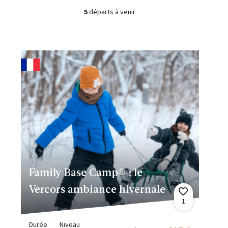
5
départs à venir
Family Base Camp® : le
Vercors ambiance hivernale
1
Durée
Niveau