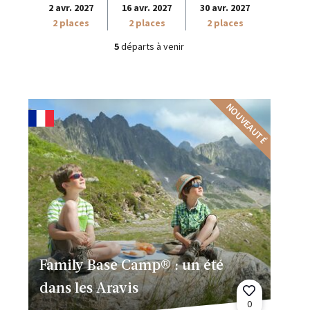
2 avr. 2027
16 avr. 2027
30 avr. 2027
2 places
2 places
2 places
5
départs à venir
NOUVEAUTÉ
Family Base Camp® : un été
dans les Aravis
0