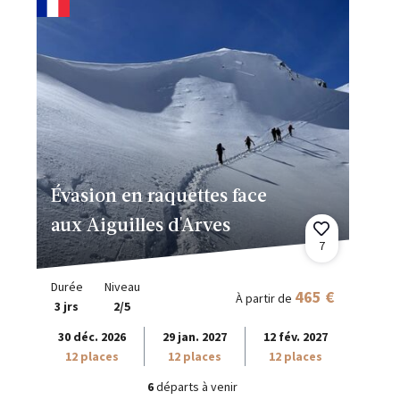
Évasion en raquettes face
aux Aiguilles d'Arves
7
Durée
Niveau
465 €
À partir de
3 jrs
2/5
30 déc. 2026
29 jan. 2027
12 fév. 2027
12 places
12 places
12 places
6
départs à venir