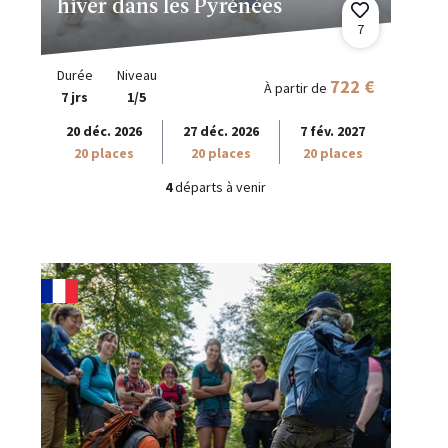
hiver dans les Pyrénées
7
Durée
Niveau
722 €
À partir de
7 jrs
1/5
20 déc. 2026
27 déc. 2026
7 fév. 2027
20 places
20 places
20 places
4
départs à venir