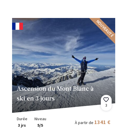
NOUVEAUTÉ
Ascension du Mont Blanc à
ski en 3 jours
3
Durée
Niveau
1341 €
À partir de
3 jrs
5/5