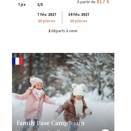
817 €
À partir de
7 jrs
1/5
7 fév. 2027
14 fév. 2027
20 places
20 places
2
départs à venir
Family Base Camp® : un