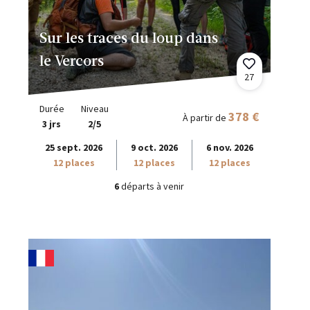
Sur les traces du loup dans
le Vercors
27
Durée
Niveau
378 €
À partir de
3 jrs
2/5
25 sept. 2026
9 oct. 2026
6 nov. 2026
12 places
12 places
12 places
6
départs à venir