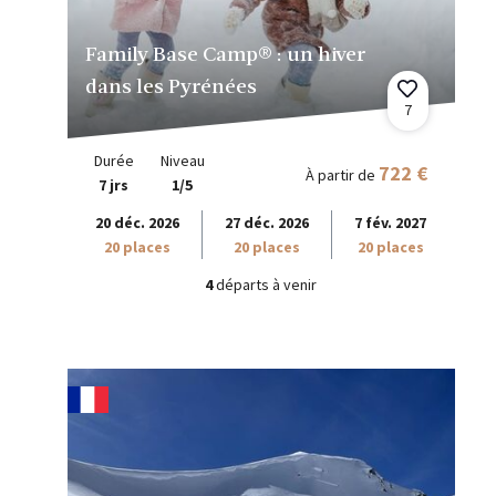
Family Base Camp® : un hiver
dans les Pyrénées
7
Durée
Niveau
722 €
À partir de
7 jrs
1/5
20 déc. 2026
27 déc. 2026
7 fév. 2027
20 places
20 places
20 places
4
départs à venir