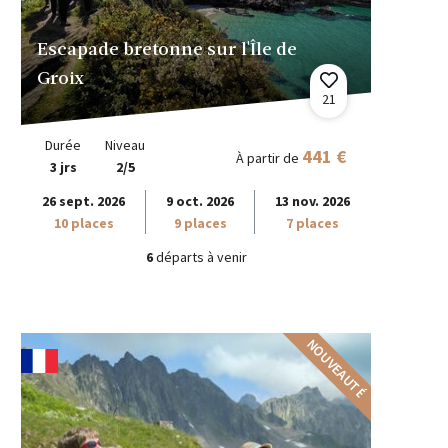
Escapade bretonne sur l'Île de
Groix
21
Durée
Niveau
441 €
À partir de
3 jrs
2/5
26 sept. 2026
9 oct. 2026
13 nov. 2026
10 places
9 places
7 places
6
départs à venir
NOUVEAUTÉ