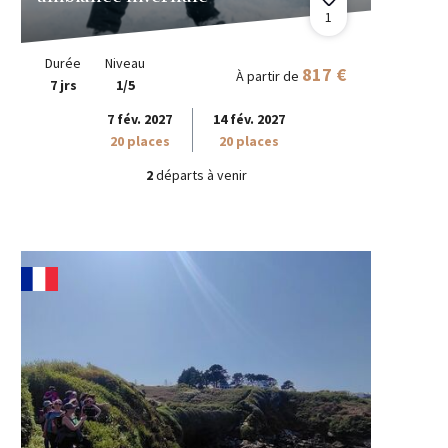
1
Durée
Niveau
817 €
À partir de
7 jrs
1/5
7 fév. 2027
14 fév. 2027
20 places
20 places
2
départs à venir