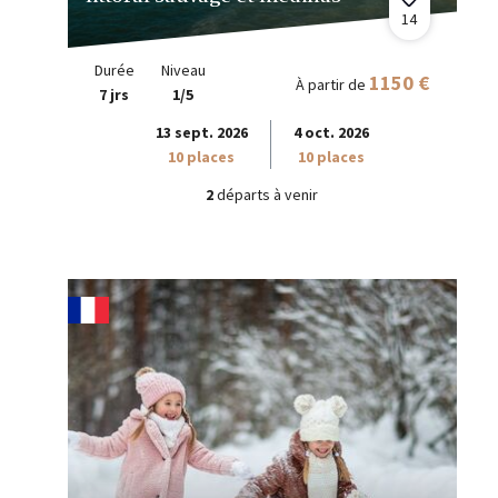
14
Durée
Niveau
1150 €
À partir de
7 jrs
1/5
13 sept. 2026
4 oct. 2026
10 places
10 places
2
départs à venir