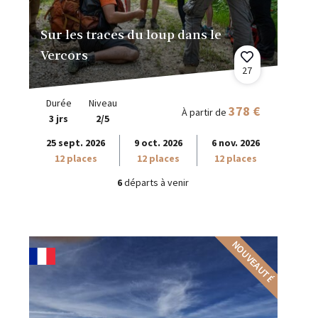
Sur les traces du loup dans le
Vercors
27
Durée
Niveau
378 €
À partir de
3 jrs
2/5
25 sept. 2026
9 oct. 2026
6 nov. 2026
12 places
12 places
12 places
6
départs à venir
NOUVEAUTÉ