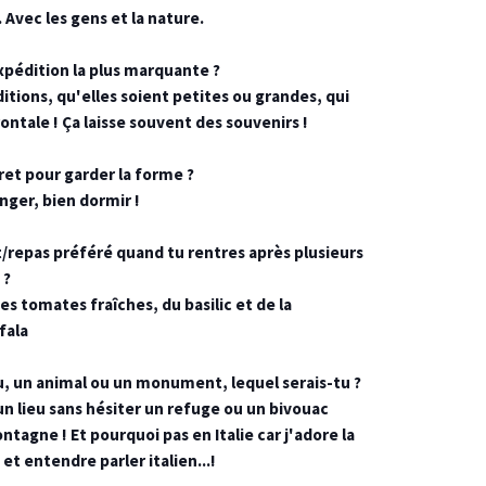
 Avec les gens et la nature.
xpédition la plus marquante ?
itions, qu'elles soient petites ou grandes, qui
ontale ! Ça laisse souvent des souvenirs !
ret pour garder la forme ?
nger, bien dormir !
t/repas préféré quand tu rentres après plusieurs
 ?
es tomates fraîches, du basilic et de la
fala
ieu, un animal ou un monument, lequel serais-tu ?
 un lieu sans hésiter un refuge ou un bivouac
tagne ! Et pourquoi pas en Italie car j'adore la
 et entendre parler italien...!