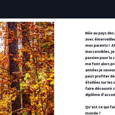
Née au pays des 
avec émerveille
mes parents ! At
inaccessibles, je
passion pour la 
me font alors pr
années je savou
peut profiter de
étoilées sur les
faire découvrir 
diplôme d'acco
Qu’est ce qui fai
monde ?