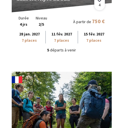
4
Durée
Niveau
750 €
À partir de
4 jrs
2/5
28 jan. 2027
11 fév. 2027
15 fév. 2027
7 places
7 places
7 places
5
départs à venir