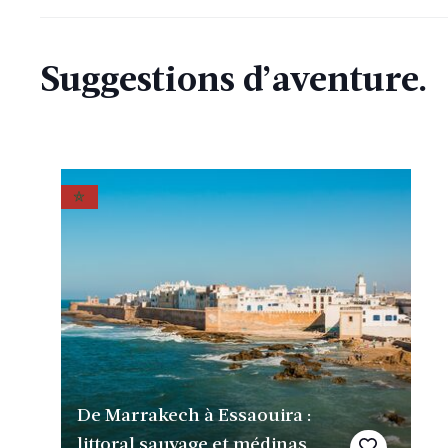
Suggestions d’aventure.
De Marrakech à Essaouira :
littoral sauvage et médinas