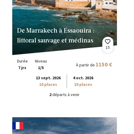
De Marrakech à Essaouira :
littoral sauvage et médinas
15
Durée
Niveau
1150 €
À partir de
7 jrs
1/5
13 sept. 2026
4 oct. 2026
10 places
10 places
2
départs à venir