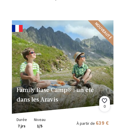
NOUVEAUTÉ
Family Base Camp® : un été
dans les Aravis
0
Durée
Niveau
639 €
À partir de
7 jrs
1/5