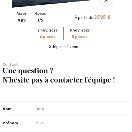
20
Durée
Niveau
3595 €
À partir de
8 jrs
1/5
7 nov. 2026
6 nov. 2027
6 places
5 places
2
départs à venir
Contact
Une question ?
N'hésite pas à contacter l'équipe !
Nom
Prénom