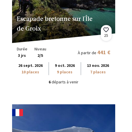
Escapade bretonne sur l'Île
de Groix
25
Durée
Niveau
441 €
À partir de
3 jrs
2/5
26 sept. 2026
9 oct. 2026
13 nov. 2026
10 places
9 places
7 places
6
départs à venir