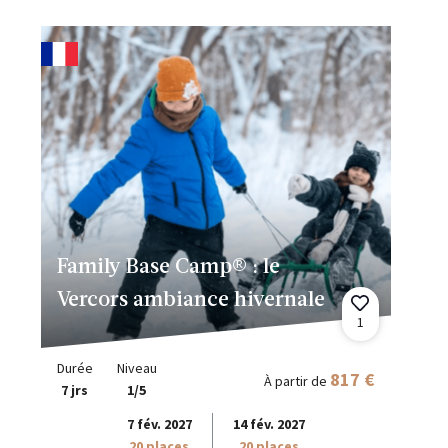
Family Base Camp® : le
Vercors ambiance hivernale
1
Durée
Niveau
817 €
À partir de
7 jrs
1/5
7 fév. 2027
14 fév. 2027
20 places
20 places