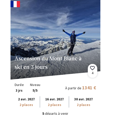
Ascension du Mont Blanc à
ski en 3 jours
4
Durée
Niveau
1341 €
À partir de
3 jrs
5/5
2 avr. 2027
16 avr. 2027
30 avr. 2027
2 places
2 places
2 places
5
départs à venir