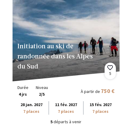
Initiation au ski de
randonnée dans les Alpes
du Sud
5
Durée
Niveau
750 €
À partir de
4 jrs
2/5
28 jan. 2027
11 fév. 2027
15 fév. 2027
7 places
7 places
7 places
5
départs à venir