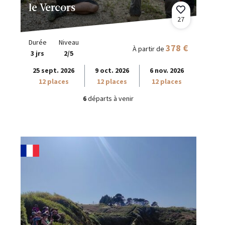
le Vercors
27
Durée
Niveau
378 €
À partir de
3 jrs
2/5
25 sept. 2026
9 oct. 2026
6 nov. 2026
12 places
12 places
12 places
6
départs à venir