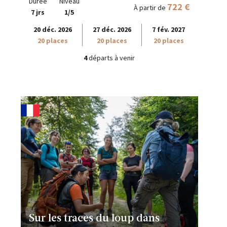
Durée
Niveau
722 €
À partir de
7 jrs
1/5
20 déc. 2026
27 déc. 2026
7 fév. 2027
20 places
20 places
20 places
4
départs à venir
Sur les traces du loup dans