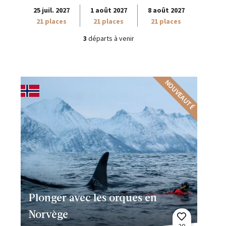
25 juil. 2027
1 août 2027
8 août 2027
21 places
21 places
21 places
3
départs à venir
NOUVEAUTÉ
Plonger avec les orques en
Norvège