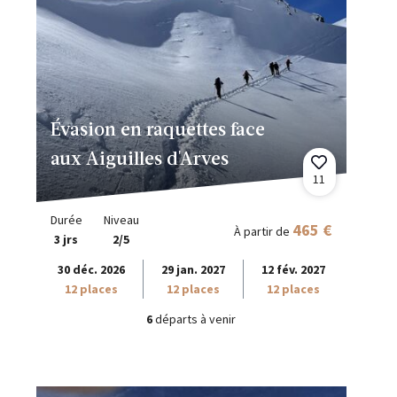
Évasion en raquettes face
aux Aiguilles d'Arves
11
Durée
Niveau
465 €
À partir de
3 jrs
2/5
30 déc. 2026
29 jan. 2027
12 fév. 2027
12 places
12 places
12 places
6
départs à venir