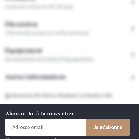
ce qui est inclus et ne l'est pas
Discussion
2 fils
de discussion sur cette aventure
Équipement
les essentiels de la liste d'équipements
Autres informations
Aventures
De Vienne à Budapest, le Danube à vélo
Abonne-toi à la newsletter