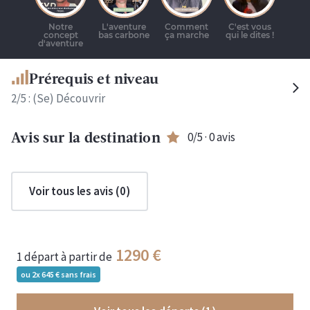
Prérequis et niveau
2
/5 :
(Se) Découvrir
0
/5 ·
0
avis
Avis sur la destination
Voir tous les avis (
0
)
1290
1 départ
à partir de
ou 2x
645
sans frais