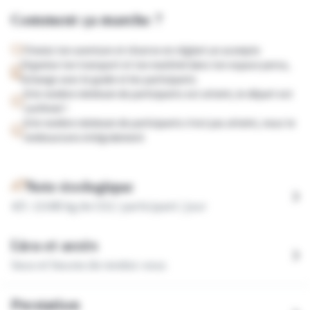
Comment ça marche ?
Choisis ton aventure et réserve en réglant un acompte
Organise ton transport et ton matériel dans ton espace perso,
échange avec le guide et les participants
Si le nombre minimum de participants est atteint, le départ est
confirmé !
Si le nombre minimum de participants n'est pas atteint, nous te
remboursons intégralement
Note écologique
4
/5 :
13.045
kg de CO2 / participant / jour
Lieu et accès
lieux et heures de rendez-vous
Prestation