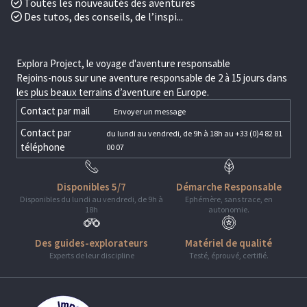
Toutes les nouveautés des aventures
Des tutos, des conseils, de l’inspi...
Explora Project, le voyage d'aventure responsable
Rejoins-nous sur une aventure responsable de 2 à 15 jours dans
les plus beaux terrains d’aventure en Europe.
Contact par mail
Envoyer un message
Contact par
du lundi au vendredi, de 9h à 18h au +33 (0)4 82 81
téléphone
00 07
Disponibles 5/7
Démarche Responsable
Disponibles du lundi au vendredi, de 9h à
Ephémère, sans trace, en
18h
autonomie.
Des guides-explorateurs
Matériel de qualité
Experts de leur discipline
Testé, éprouvé, certifié.