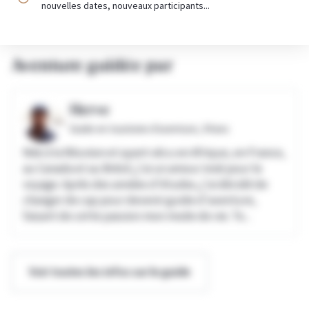
nouvelles dates, nouveaux participants...
Aventure guidée par
Herve
Guide en tourisme d'aventure,
34 ans
Née à la Réunion et ayant vécu en Afrique, en France,
au Canada et au Brésil, j'ai un amour inné pour le
voyage. Après des années d'études, j'ai décidé de
changer de cap pour devenir guide d'aventure,
faisant de cette passion mon mode de vie. To...
Voir toutes les infos sur le guide