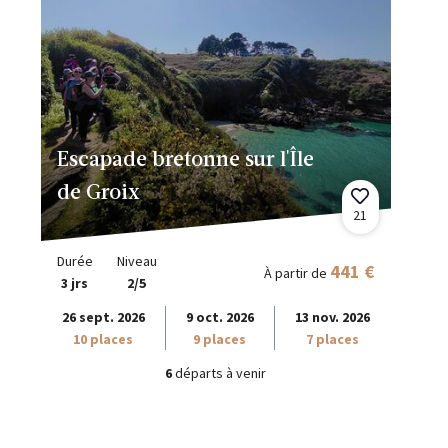
Escapade bretonne sur l'Île
de Groix
21
Durée
Niveau
441 €
À partir de
3 jrs
2/5
26 sept. 2026
9 oct. 2026
13 nov. 2026
10 places
9 places
7 places
6
départs à venir