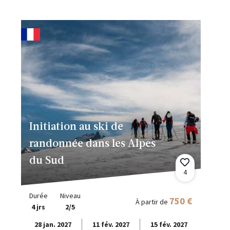
Initiation au ski de
randonnée dans les Alpes
du Sud
4
Durée
Niveau
750 €
À partir de
4 jrs
2/5
28 jan. 2027
11 fév. 2027
15 fév. 2027