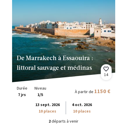
De Marrakech à Essaouira :
littoral sauvage et médinas
14
Durée
Niveau
1150 €
À partir de
7 jrs
1/5
13 sept. 2026
4 oct. 2026
10 places
10 places
2
départs à venir