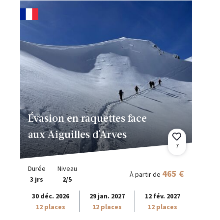
Évasion en raquettes face
aux Aiguilles d'Arves
7
Durée
Niveau
465 €
À partir de
3 jrs
2/5
30 déc. 2026
29 jan. 2027
12 fév. 2027
12 places
12 places
12 places