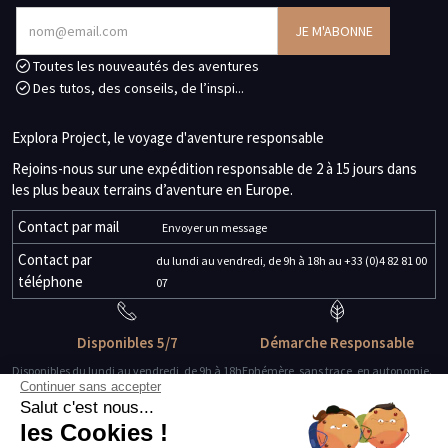
Toutes les nouveautés des aventures
Des tutos, des conseils, de l’inspi...
Explora Project, le voyage d'aventure responsable
Rejoins-nous sur une expédition responsable de 2 à 15 jours dans
les plus beaux terrains d’aventure en Europe.
Contact par mail
Envoyer un message
Contact par
du lundi au vendredi, de 9h à 18h au +33 (0)4 82 81 00
téléphone
07
Disponibles 5/7
Démarche Responsable
Disponibles du lundi au vendredi, de 9h à 18h
Ephémère, sans trace, en autonomie.
Continuer sans accepter
Salut c'est nous...
Des guides-explorateurs
Matériel de qualité
les Cookies !