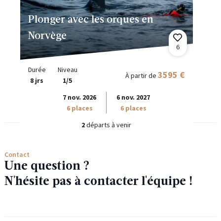
Plonger avec les orques en
Norvège
6
Durée
Niveau
3595 €
À partir de
8 jrs
1/5
7 nov. 2026
6 nov. 2027
6 places
6 places
2
départs à venir
Contact
Une question ?
N'hésite pas à contacter l'équipe !