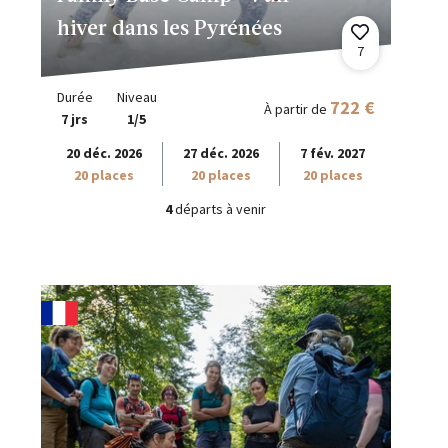
hiver dans les Pyrénées
7
Durée
Niveau
722 €
À partir de
7 jrs
1/5
20 déc. 2026
27 déc. 2026
7 fév. 2027
20 places
20 places
20 places
4
départs à venir