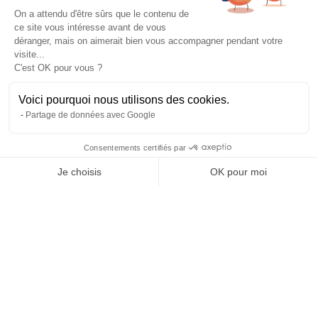
Experts de leur discipline
Testé, éprouvé, certifié.
On a attendu d'être sûrs que le contenu de
ce site vous intéresse avant de vous
À propos
déranger, mais on aimerait bien vous accompagner pendant votre
L’histoire et l’équipe
visite...
Nos guides explorateurs
C'est OK pour vous ?
Confidentialité et mentions
Conditions générales de vente
Voici pourquoi nous utilisons des cookies.
Conditions générales d'utilisation
Partage de données avec Google
Avis Explora Project
Services
Consentements certifiés par
Séminaires
Je choisis
OK pour moi
Rejoins-nous
Agence
Axeptio consent
Plateforme de Gestion du Consentement : Personnalisez vos Options
FAQ
Notre plateforme vous permet d'adapter et de gérer vos paramètres de 
Préférences cookies
Blog
Podcasts
Histoires d'explorateurs
Conseils & préparation
Actus