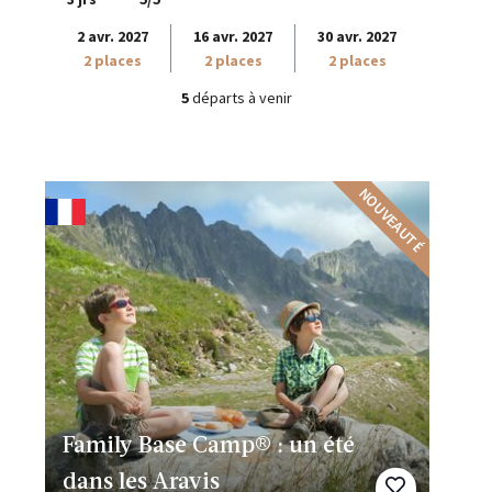
2 avr. 2027
16 avr. 2027
30 avr. 2027
2 places
2 places
2 places
5
départs à venir
NOUVEAUTÉ
Family Base Camp® : un été
dans les Aravis