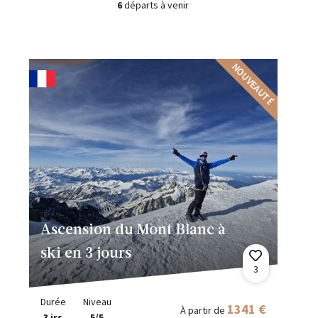
6
départs à venir
NOUVEAUTÉ
Ascension du Mont Blanc à
ski en 3 jours
3
Durée
Niveau
1341 €
À partir de
3 jrs
5/5