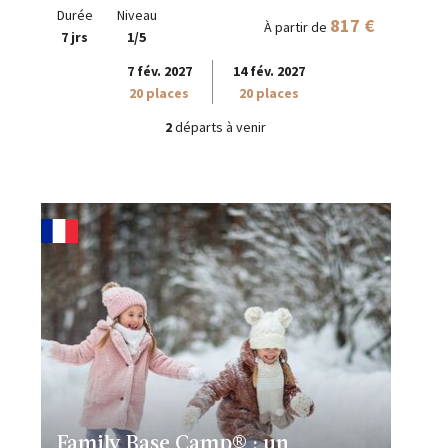
Durée
Niveau
817 €
À partir de
7 jrs
1/5
7 fév. 2027
14 fév. 2027
20 places
20 places
2
départs à venir
Family Base Camp® : un