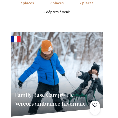
7 places
7 places
7 places
5
départs à venir
Family Base Camp® : le
Vercors ambiance hivernale
1