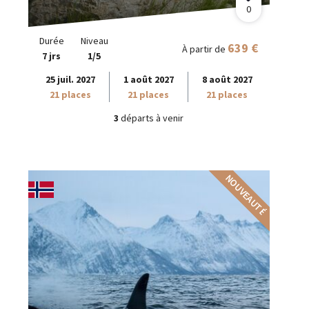
0
Durée
Niveau
639 €
À partir de
7 jrs
1/5
25 juil. 2027
1 août 2027
8 août 2027
21 places
21 places
21 places
3
départs à venir
NOUVEAUTÉ