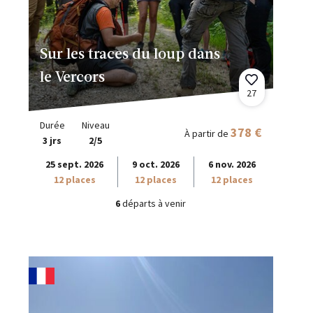
Sur les traces du loup dans
le Vercors
27
Durée
Niveau
378 €
À partir de
3 jrs
2/5
25 sept. 2026
9 oct. 2026
6 nov. 2026
12 places
12 places
12 places
6
départs à venir