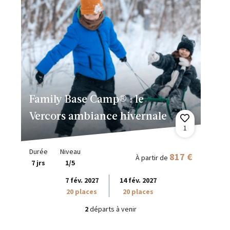
Family Base Camp® : le
Vercors ambiance hivernale
1
Durée
Niveau
817 €
À partir de
7 jrs
1/5
7 fév. 2027
14 fév. 2027
20 places
20 places
2
départs à venir