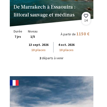
De Marrakech à Essaouira :
littoral sauvage et médinas
14
Durée
Niveau
1150 €
À partir de
7 jrs
1/5
13 sept. 2026
4 oct. 2026
10 places
10 places
2
départs à venir