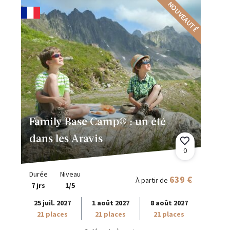
NOUVEAUTÉ
Family Base Camp® : un été
dans les Aravis
0
Durée
Niveau
639 €
À partir de
7 jrs
1/5
25 juil. 2027
1 août 2027
8 août 2027
21 places
21 places
21 places