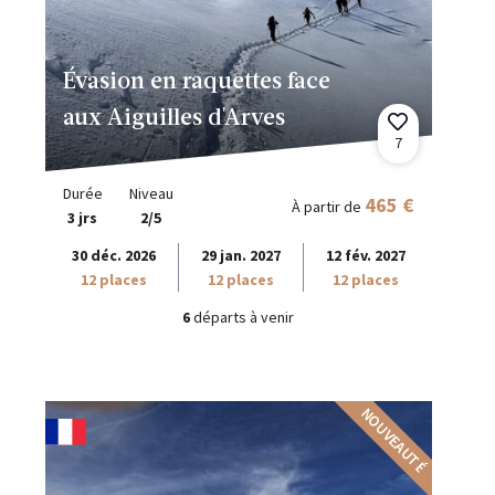
Évasion en raquettes face
aux Aiguilles d'Arves
7
Durée
Niveau
465 €
À partir de
3 jrs
2/5
30 déc. 2026
29 jan. 2027
12 fév. 2027
12 places
12 places
12 places
6
départs à venir
NOUVEAUTÉ