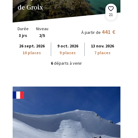
de Groix
21
Durée
Niveau
441 €
À partir de
3 jrs
2/5
26 sept. 2026
9 oct. 2026
13 nov. 2026
10 places
9 places
7 places
6
départs à venir