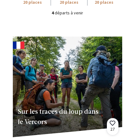
20 places
20 places
20 places
4
départs à venir
Sur les traces du loup dans
le Vercors
27