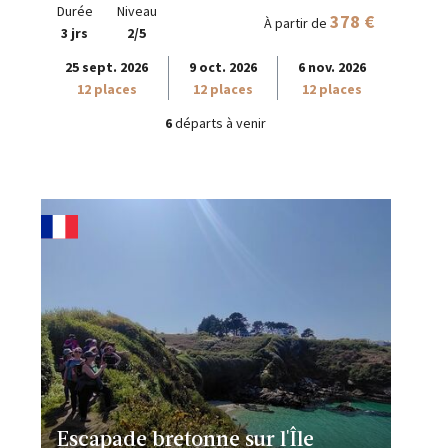
Durée
Niveau
378 €
À partir de
3 jrs
2/5
25 sept. 2026
9 oct. 2026
6 nov. 2026
12 places
12 places
12 places
6
départs à venir
Escapade bretonne sur l'Île