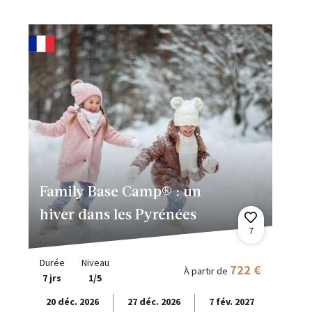
Family Base Camp® : un
hiver dans les Pyrénées
7
Durée
Niveau
722 €
À partir de
7 jrs
1/5
20 déc. 2026
27 déc. 2026
7 fév. 2027