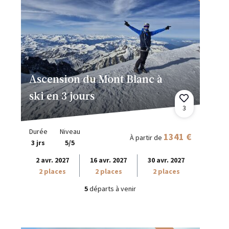
Ascension du Mont Blanc à
ski en 3 jours
3
Durée
Niveau
1341 €
À partir de
3 jrs
5/5
2 avr. 2027
16 avr. 2027
30 avr. 2027
2 places
2 places
2 places
5
départs à venir