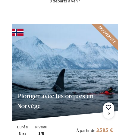
3
départs à venir
NOUVEAUTÉ
Plonger avec les orques en
Norvège
6
Durée
Niveau
3595 €
À partir de
8 jrs
1/5