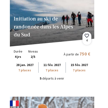
Initiation au ski de
randonnée dans les Alpes
du Sud
4
Durée
Niveau
750 €
À partir de
4 jrs
2/5
28 jan. 2027
11 fév. 2027
15 fév. 2027
7 places
7 places
7 places
5
départs à venir