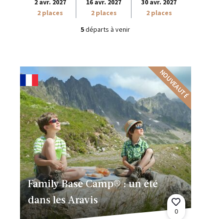
2 avr. 2027
16 avr. 2027
30 avr. 2027
2 places
2 places
2 places
5
départs à venir
NOUVEAUTÉ
Family Base Camp® : un été
dans les Aravis
0