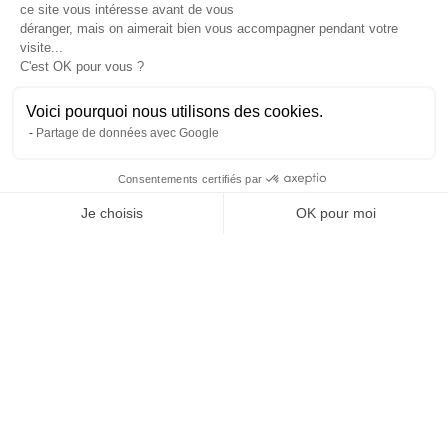
ce site vous intéresse avant de vous
À propos
déranger, mais on aimerait bien vous accompagner pendant votre
L’histoire et l’équipe
visite...
Nos guides explorateurs
C'est OK pour vous ?
Confidentialité et mentions
Conditions générales de vente
Voici pourquoi nous utilisons des cookies.
Conditions générales d'utilisation
Partage de données avec Google
Avis Explora Project
Services
Consentements certifiés par
Séminaires
Je choisis
OK pour moi
Rejoins-nous
Agence
Axeptio consent
Plateforme de Gestion du Consentement : Personnalisez vos Options
FAQ
Notre plateforme vous permet d'adapter et de gérer vos paramètres de 
Préférences cookies
Blog
Podcasts
Histoires d'explorateurs
Conseils & préparation
Actus
Engagement Responsable