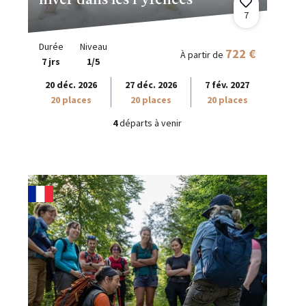
hiver dans les Pyrénées
7
Durée
Niveau
722 €
À partir de
7 jrs
1/5
20 déc. 2026
27 déc. 2026
7 fév. 2027
20 places
20 places
20 places
4
départs à venir