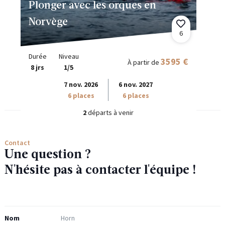
Plonger avec les orques en
Norvège
6
Durée
Niveau
3595 €
À partir de
8 jrs
1/5
7 nov. 2026
6 nov. 2027
6 places
6 places
2
départs à venir
Contact
Une question ?
N'hésite pas à contacter l'équipe !
Nom