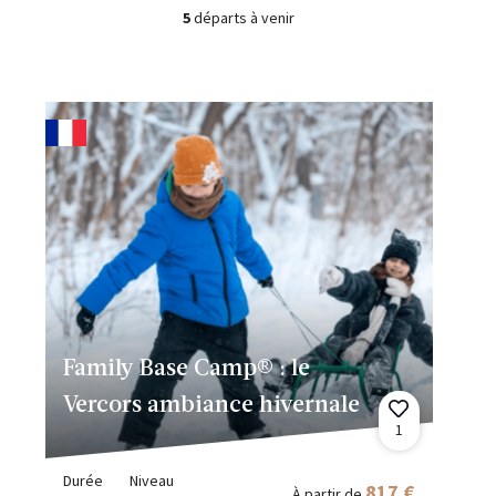
5
départs à venir
Family Base Camp® : le
Vercors ambiance hivernale
1
Durée
Niveau
817 €
À partir de