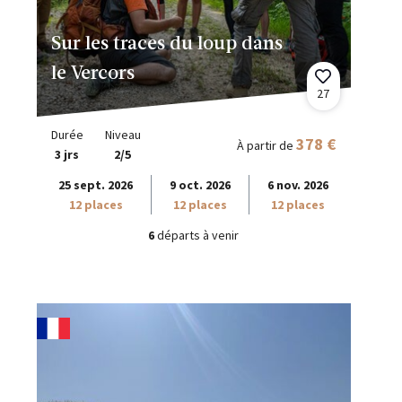
Sur les traces du loup dans
le Vercors
27
Durée
Niveau
378 €
À partir de
3 jrs
2/5
25 sept. 2026
9 oct. 2026
6 nov. 2026
12 places
12 places
12 places
6
départs à venir