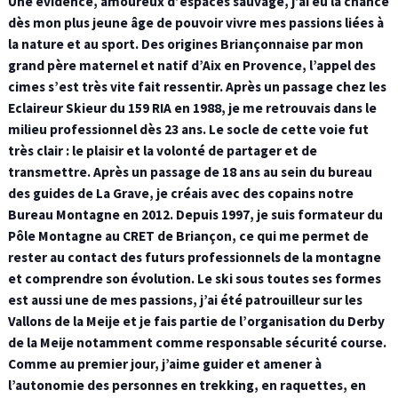
Une évidence, amoureux d’espaces sauvage, j’ai eu la chance
dès mon plus jeune âge de pouvoir vivre mes passions liées à
la nature et au sport. Des origines Briançonnaise par mon
grand père maternel et natif d’Aix en Provence, l’appel des
cimes s’est très vite fait ressentir. Après un passage chez les
Eclaireur Skieur du 159 RIA en 1988, je me retrouvais dans le
milieu professionnel dès 23 ans. Le socle de cette voie fut
très clair : le plaisir et la volonté de partager et de
transmettre. Après un passage de 18 ans au sein du bureau
des guides de La Grave, je créais avec des copains notre
Bureau Montagne en 2012. Depuis 1997, je suis formateur du
Pôle Montagne au CRET de Briançon, ce qui me permet de
rester au contact des futurs professionnels de la montagne
et comprendre son évolution. Le ski sous toutes ses formes
est aussi une de mes passions, j’ai été patrouilleur sur les
Vallons de la Meije et je fais partie de l’organisation du Derby
de la Meije notamment comme responsable sécurité course.
Comme au premier jour, j’aime guider et amener à
l’autonomie des personnes en trekking, en raquettes, en