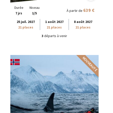
Durée
Niveau
639 €
À partir de
7 jrs
1/5
25 juil. 2027
1 août 2027
8 août 2027
21 places
21 places
21 places
3
départs à venir
NOUVEAUTÉ