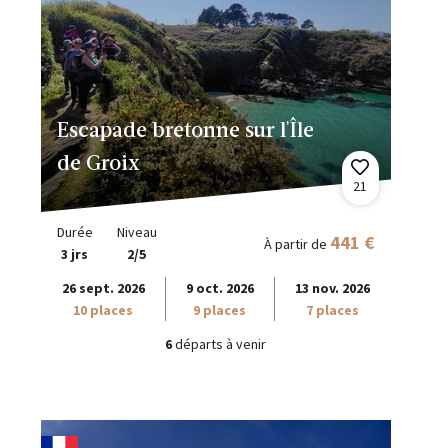
Escapade bretonne sur l'Île
de Groix
21
Durée
Niveau
441 €
À partir de
3 jrs
2/5
26 sept. 2026
9 oct. 2026
13 nov. 2026
10 places
9 places
7 places
6
départs à venir