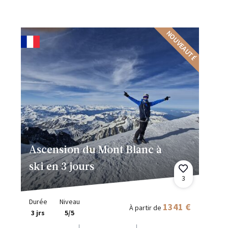
NOUVEAUTÉ
Ascension du Mont Blanc à
ski en 3 jours
3
Durée
Niveau
1341 €
À partir de
3 jrs
5/5