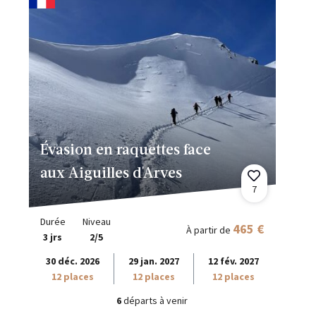
Évasion en raquettes face
aux Aiguilles d'Arves
7
Durée
Niveau
465 €
À partir de
3 jrs
2/5
30 déc. 2026
29 jan. 2027
12 fév. 2027
12 places
12 places
12 places
6
départs à venir