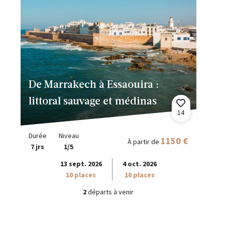
De Marrakech à Essaouira :
littoral sauvage et médinas
14
Durée
Niveau
1150 €
À partir de
7 jrs
1/5
13 sept. 2026
4 oct. 2026
10 places
10 places
2
départs à venir