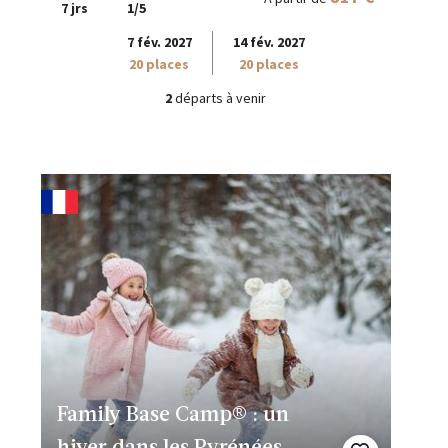
7 jrs
1/5
7 fév. 2027
14 fév. 2027
20 places
20 places
2
départs à venir
Family Base Camp® : un