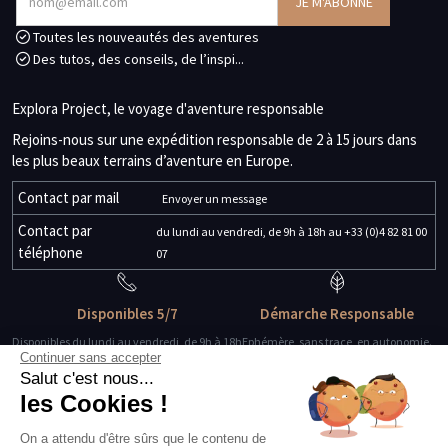
Toutes les nouveautés des aventures
Des tutos, des conseils, de l’inspi...
Explora Project, le voyage d'aventure responsable
Rejoins-nous sur une expédition responsable de 2 à 15 jours dans
les plus beaux terrains d’aventure en Europe.
Contact par mail
Envoyer un message
Contact par
du lundi au vendredi, de 9h à 18h au +33 (0)4 82 81 00
téléphone
07
Disponibles 5/7
Démarche Responsable
Disponibles du lundi au vendredi, de 9h à 18h
Ephémère, sans trace, en autonomie.
Continuer sans accepter
Salut c'est nous...
Des guides-explorateurs
Matériel de qualité
les Cookies !
Experts de leur discipline
Testé, éprouvé, certifié.
On a attendu d'être sûrs que le contenu de