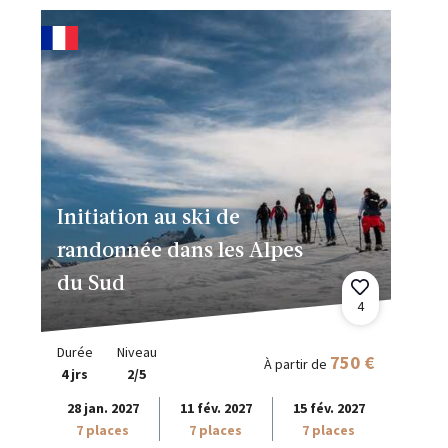
Initiation au ski de
randonnée dans les Alpes
du Sud
4
Durée
Niveau
750 €
À partir de
4 jrs
2/5
28 jan. 2027
11 fév. 2027
15 fév. 2027
7 places
7 places
7 places