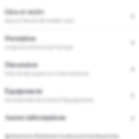
Lieu et accès
lieux et heures de rendez-vous
Prestation
ce qui est inclus et ne l'est pas
Discussion
0 fils
de discussion sur cette aventure
Équipement
les essentiels de la liste d'équipements
Autres informations
Aventures
Randonnée à la découverte du Beaufortain