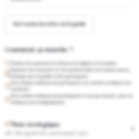
Voir toutes les infos sur le guide
Comment ça marche ?
Choisis ton aventure et réserve en réglant un acompte
Organise ton transport et ton matériel dans ton espace perso,
échange avec le guide et les participants
Si le nombre minimum de participants est atteint, le départ est
confirmé !
Si le nombre minimum de participants n'est pas atteint, nous te
remboursons intégralement
Note écologique
4
/5 :
255,
kg de CO2 / participant / jour