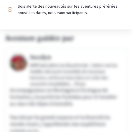
Sois alerté des nouveautés sur tes aventures préférées :
nouvelles dates, nouveaux participants...
Aventure guidée par
Jocelyn
AMM Spécialiste du Beaufortain. J'adore voir les
familles découvrir ensemble de nouveaux
horizons, renforcer leurs liens et créer des
souvenirs inoubliables. ,
39 ans
Accompagnateur en Montagne et Écologue de
formation, j’ai quitté les Pyrénées pour m’installer
au cœur des Alpes à Grenoble.
Fasciné par les grands espaces et la diversité du
monde vivant, j'appréhende mes expéditions
comme un vo...