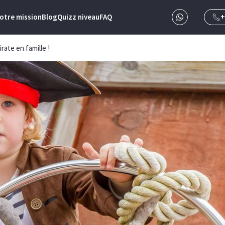
otre mission
Blog
Quizz niveau
FAQ
+
rate en famille !