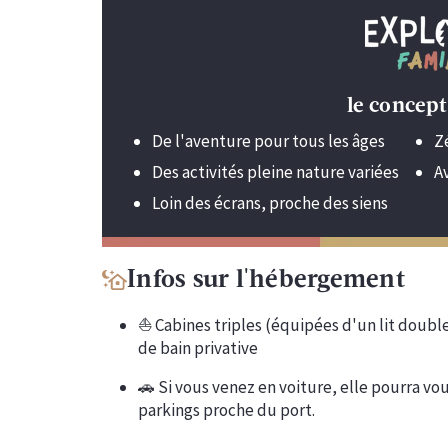
le concept,
De l'aventure pour tous les âges
Z
Des activités pleine nature variées
A
Loin des écrans, proche des siens
Infos sur l'hébergement
⛵️ Cabines triples (équipées d'un lit double
de bain privative
🚗 Si vous venez en voiture, elle pourra 
parkings proche du port.