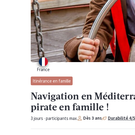
France
Itinérance en famille
Navigation en Méditerra
pirate en famille !
Dès
3
ans
Durabilité
4
/
3
jours ·
participants max.