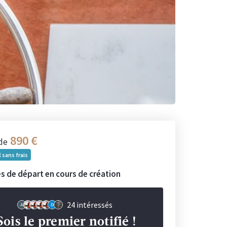
890
 de
sans frais
s de départ en cours de création
24 intéressés
Sois le premier notifié !