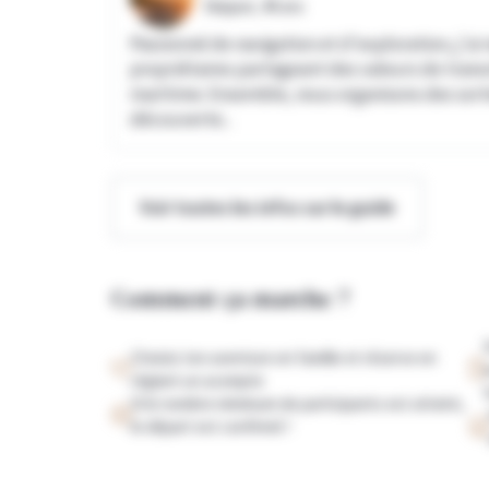
Skipper,
40 ans
Passionné de navigation et d'exploration, j'ai
propriétaires partageant des valeurs de trans
maritime. Ensemble, nous organisons des sorti
découverte...
Voir toutes les infos sur le guide
Comment ça marche ?
Choisis ton aventure en famille et réserve en
réglant un acompte
Si le nombre minimum de participants est atteint,
le départ est confirmé !