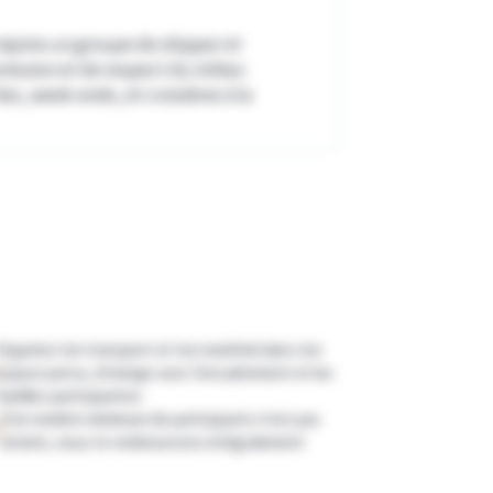
 rejoins un groupe de skipper et
mission et de respect du milieu
es, week-ends, et croisières à la
Organise ton transport et ton matériel dans ton
espace perso, échange avec l’encadrement et les
familles participantes
Si le nombre minimum de participants n'est pas
atteint, nous te remboursons intégralement