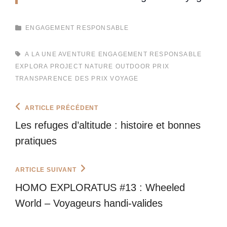
CATEGORIES
ENGAGEMENT RESPONSABLE
TAGS,
A LA UNE
AVENTURE
ENGAGEMENT RESPONSABLE
EXPLORA PROJECT
NATURE
OUTDOOR
PRIX
TRANSPARENCE DES PRIX
VOYAGE
Navigation
Previous
ARTICLE PRÉCÉDENT
Post
de
Les refuges d’altitude : histoire et bonnes
l’article
pratiques
Next
ARTICLE SUIVANT
Post
HOMO EXPLORATUS #13 : Wheeled
World – Voyageurs handi-valides