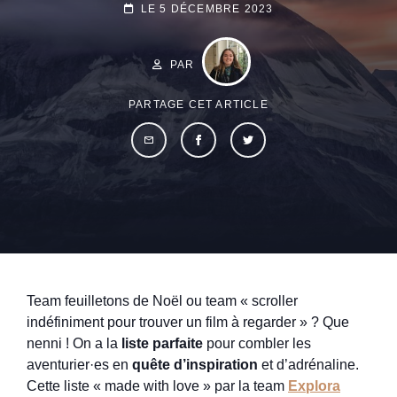
POSTED-
LE
5 DÉCEMBRE 2023
ON
BY
BYLINE
LINE
PAR
PARTAGE CET ARTICLE
Team feuilletons de Noël ou team « scroller
indéfiniment pour trouver un film à regarder » ? Que
nenni ! On a la
liste parfaite
pour combler les
aventurier·es en
quête d’inspiration
et d’adrénaline.
Cette liste « made with love » par la team
Explora