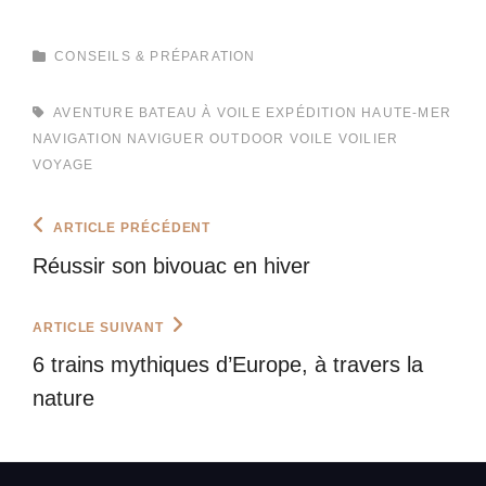
CATEGORIES
CONSEILS & PRÉPARATION
TAGS,
AVENTURE
BATEAU À VOILE
EXPÉDITION
HAUTE-MER
NAVIGATION
NAVIGUER
OUTDOOR
VOILE
VOILIER
VOYAGE
Navigation
Previous
ARTICLE PRÉCÉDENT
Post
de
Réussir son bivouac en hiver
l’article
Next
ARTICLE SUIVANT
Post
6 trains mythiques d’Europe, à travers la
nature