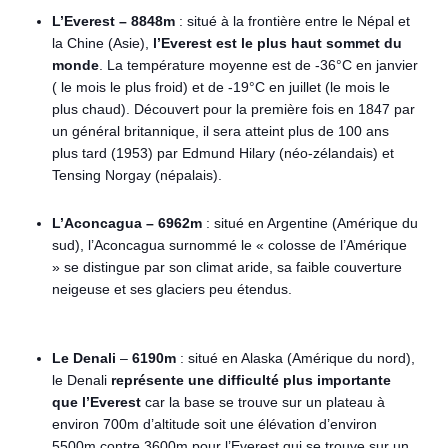
L’Everest – 8848m
: situé à la frontière entre le Népal et
la Chine (Asie),
l’Everest est le plus haut sommet du
monde
. La température moyenne est de -36°C en janvier
( le mois le plus froid) et de -19°C en juillet (le mois le
plus chaud). Découvert pour la première fois en 1847 par
un général britannique, il sera atteint plus de 100 ans
plus tard (1953) par Edmund Hilary (néo-zélandais) et
Tensing Norgay (népalais).
L’Aconcagua
– 6962m
: situé en Argentine (Amérique du
sud), l’Aconcagua surnommé le « colosse de l’Amérique
» se distingue par son climat aride, sa faible couverture
neigeuse et ses glaciers peu étendus.
Le Denali
–
6190m
: situé en Alaska (Amérique du nord),
le Denali
représente une difficulté plus importante
que l’Everest
car la base se trouve sur un plateau à
environ 700m d’altitude soit une élévation d’environ
5500m contre 3600m pour l’Everest qui se trouve sur un