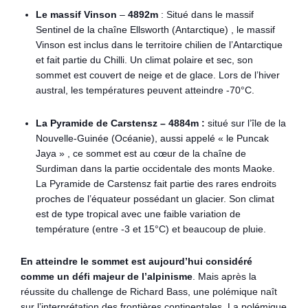
Le massif Vinson
–
4892m
: Situé dans le massif
Sentinel de la chaîne Ellsworth (Antarctique) , le massif
Vinson est inclus dans le territoire chilien de l’Antarctique
et fait partie du Chilli. Un climat polaire et sec, son
sommet est couvert de neige et de glace. Lors de l’hiver
austral, les températures peuvent atteindre -70°C.
La Pyramide de Carstensz – 4884m :
situé sur l’île de la
Nouvelle-Guinée (Océanie), aussi appelé « le Puncak
Jaya » , ce sommet est au cœur de la chaîne de
Surdiman dans la partie occidentale des monts Maoke.
La Pyramide de Carstensz fait partie des rares endroits
proches de l’équateur possédant un glacier. Son climat
est de type tropical avec une faible variation de
température (entre -3 et 15°C) et beaucoup de pluie.
En atteindre le sommet est aujourd’hui considéré
comme un défi majeur de l’alpinisme
. Mais après la
réussite du challenge de Richard Bass, une polémique naît
sur l’interprétation des frontières continentales. La polémique