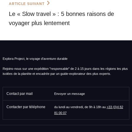
Next
ARTICLE SUIVANT
Post
Le « Slow travel » : 5 bonnes raisons de
voyager plus lentement
Explora Project, le voyage d'aventure durable
Rejoins-nous sur une expédition "responsable" de 2 à 15 jours dans les régions les plus
isolées de la planète et encadrée par un guide-explorateur des plus experts.
Contact par mail
Envoyer un message
Contacter par téléphone
du lundi au vendredi, de 9h à 18h au
+33 (0)4 82
81 00 07