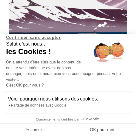
Continuer sans accepter
Salut c'est nous...
les Cookies !
On a attendu d'être sûrs que le contenu de
ce site vous intéresse avant de vous
déranger, mais on aimerait bien vous accompagner pendant votre
Si tu as besoin de te rafraîchir, tu peux partir
visite...
pour le grand nord avec le personnage de
C'est OK pour vous ?
Sven. Cap sur le Spitzberg pour un voyage
qui paraît glacial et solitaire, mais pourtant si
Voici pourquoi nous utilisons des cookies.
riche de rencontres. L’auteur nous fait vaciller
Partage de données avec Google
entre les dangers d’une terre hostile et toute
sa beauté dans une histoire profondément
Consentements certifiés par
Abonne-toi à la newsletter
humaine.
Je choisis
OK pour moi