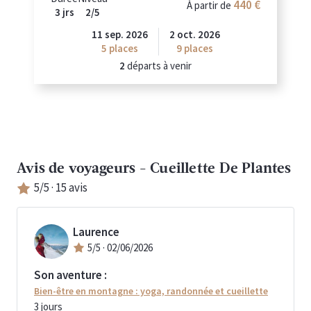
440 €
À partir de
3 jrs
2/5
11 sep. 2026
2 oct. 2026
5
places
9
places
2
départs à venir
Avis de voyageurs -
Cueillette De Plantes
5
/5 ·
15
avis
Laurence
5
/5 ·
02/06/2026
Son aventure :
Bien-être en montagne : yoga, randonnée et cueillette
3
jours