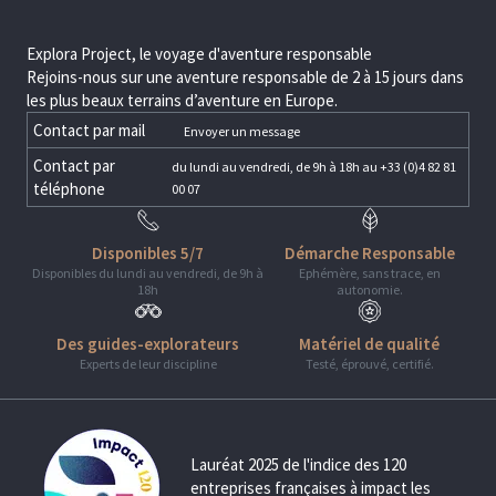
Explora Project, le voyage d'aventure responsable
Rejoins-nous sur une aventure responsable de 2 à 15 jours dans
les plus beaux terrains d’aventure en Europe.
Contact par mail
Envoyer un message
Contact par
du lundi au vendredi, de 9h à 18h au +33 (0)4 82 81
téléphone
00 07
Disponibles 5/7
Démarche Responsable
Disponibles du lundi au vendredi, de 9h à
Ephémère, sans trace, en
18h
autonomie.
Des guides-explorateurs
Matériel de qualité
Experts de leur discipline
Testé, éprouvé, certifié.
Lauréat 2025 de l'indice des 120
entreprises françaises à impact les