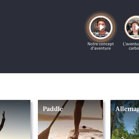
Paddle
Allema