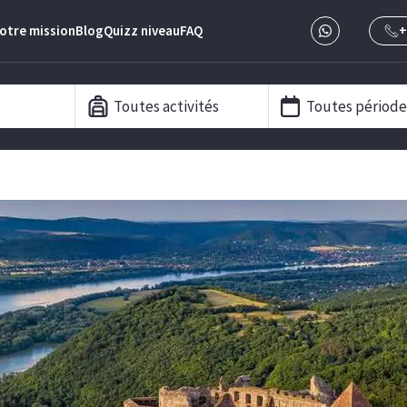
otre mission
Blog
Quizz niveau
FAQ
+
Toutes activités
Toutes période