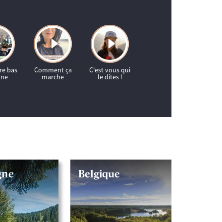
gne
Belgique
Autri