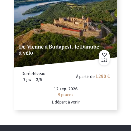
De Vienne à Budapest, le Danube
à vélo
121
Durée
Niveau
1290 €
À partir de
7 jrs
2/5
12 sep. 2026
9
places
1
départ à venir