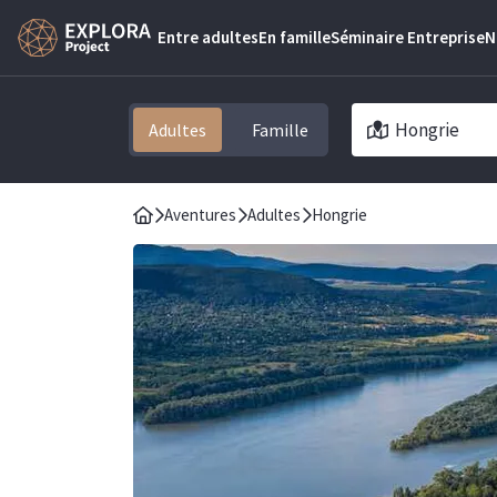
Entre adultes
En famille
Séminaire Entreprise
N
Hongrie
Adultes
Aventures
Adultes
Hongrie