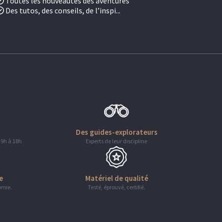
Toutes les nouveautés des aventures
Des tutos, des conseils, de l’inspi...
Des guides-explorateurs
 9h à 18h
Experts de leur discipline
e
Matériel de qualité
omie.
Testé, éprouvé, certifié.