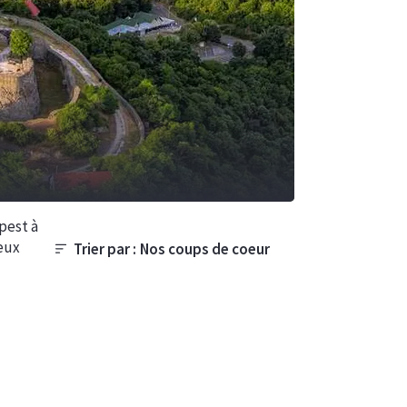
pest à
deux
Trier par :