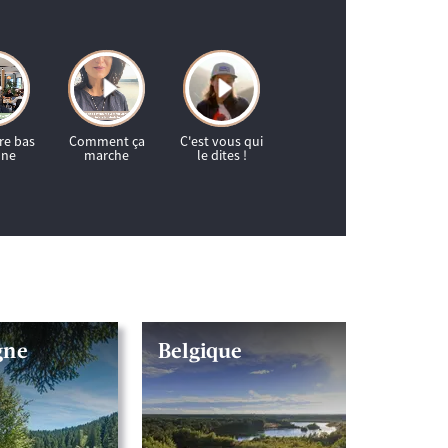
gne
Belgique
Lacs 