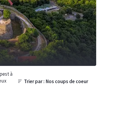
pest à
deux
Trier par :