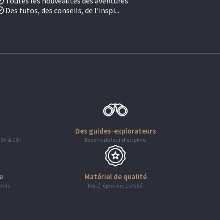
Toutes les nouveautés des aventures
Des tutos, des conseils, de l’inspi...
Des guides-explorateurs
 9h à 18h
Experts de leur discipline
e
Matériel de qualité
omie.
Testé, éprouvé, certifié.