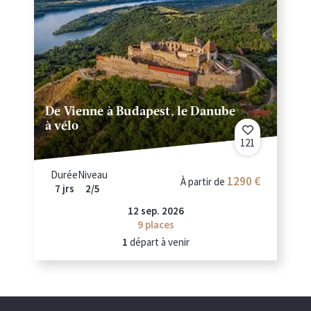
De Vienne à Budapest, le Danube
à vélo
121
Durée
Niveau
1290 €
À partir de
7 jrs
2/5
12 sep. 2026
9
places
1
départ à venir