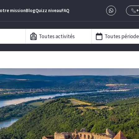
otre mission
Blog
Quizz niveau
FAQ
+
Toutes activités
Toutes période