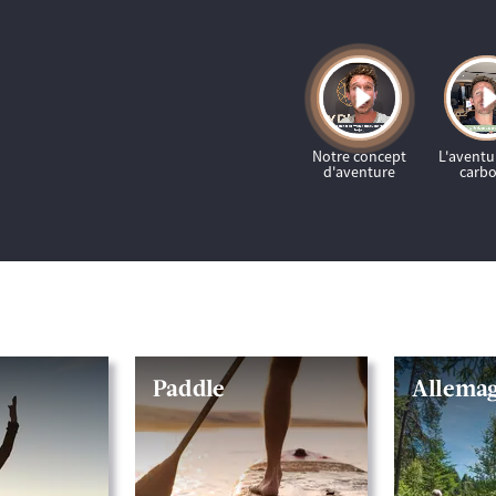
Paddle
Allema