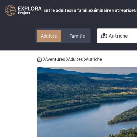
Entre adultes
En famille
Séminaire Entreprise
N
Autriche
Adultes
Aventures
Adultes
Autriche