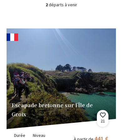
2
départs à venir
Escapade bretonne sur l'Île de
Groix
21
Durée
Niveau
441 €
À partir de