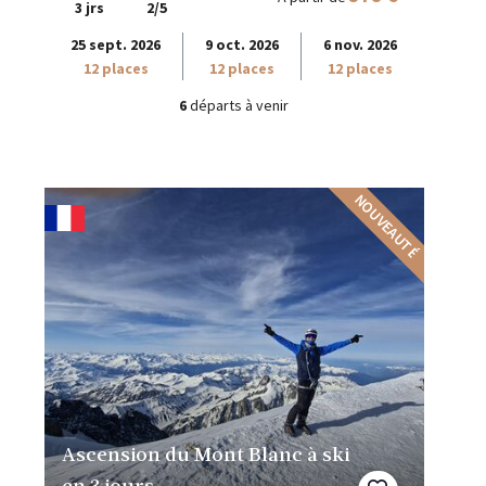
3 jrs
2/5
25 sept. 2026
9 oct. 2026
6 nov. 2026
12 places
12 places
12 places
6
départs à venir
NOUVEAUTÉ
Ascension du Mont Blanc à ski