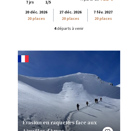
7 jrs
1/5
20 déc. 2026
27 déc. 2026
7 fév. 2027
20 places
20 places
20 places
4
départs à venir
Évasion en raquettes face aux