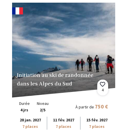
Initiation au ski de randonnée
dans les Alpes du Sud
4
Durée
Niveau
750 €
À partir de
4 jrs
2/5
28 jan. 2027
11 fév. 2027
15 fév. 2027
7 places
7 places
7 places