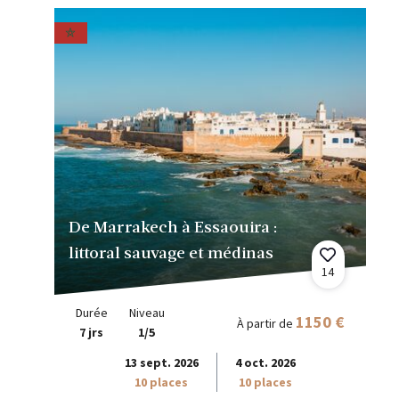
De Marrakech à Essaouira :
littoral sauvage et médinas
14
Durée
Niveau
1150 €
À partir de
7 jrs
1/5
13 sept. 2026
4 oct. 2026
10 places
10 places