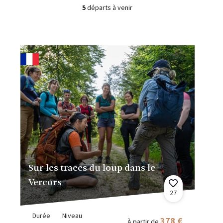
5
départs à venir
Sur les traces du loup dans le
Vercors
27
Durée
Niveau
378 €
À partir de