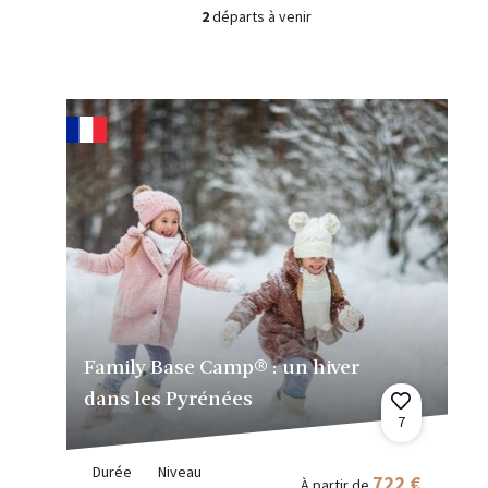
2
départs à venir
Family Base Camp® : un hiver
dans les Pyrénées
7
Durée
Niveau
722 €
À partir de