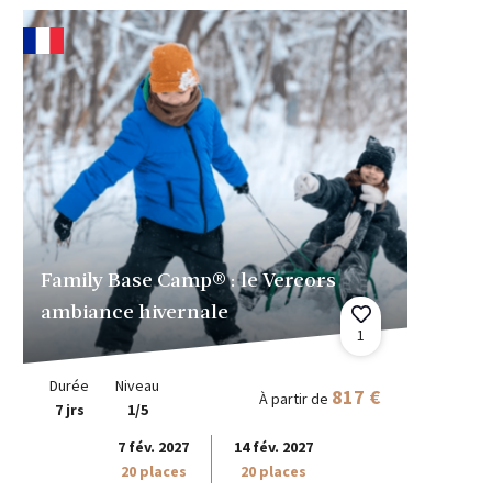
Family Base Camp® : le Vercors
ambiance hivernale
1
Durée
Niveau
817 €
À partir de
7 jrs
1/5
7 fév. 2027
14 fév. 2027
20 places
20 places