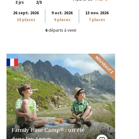
3 jrs
2/5
26 sept. 2026
9 oct. 2026
13 nov. 2026
10 places
9 places
7 places
6
départs à venir
NOUVEAUTÉ
Family Base Camp® : un été