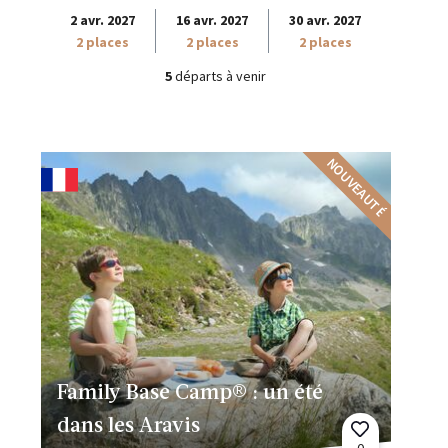
2 avr. 2027
16 avr. 2027
30 avr. 2027
2 places
2 places
2 places
5
départs à venir
NOUVEAUTÉ
Family Base Camp® : un été
dans les Aravis
0