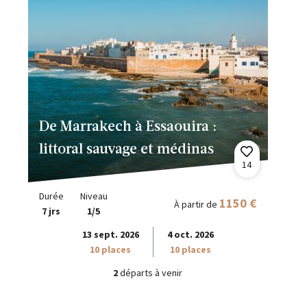
De Marrakech à Essaouira :
littoral sauvage et médinas
14
Durée
Niveau
1150 €
À partir de
7 jrs
1/5
13 sept. 2026
4 oct. 2026
10 places
10 places
2
départs à venir