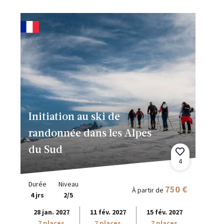
Initiation au ski de
randonnée dans les Alpes
du Sud
4
Durée
Niveau
750 €
À partir de
4 jrs
2/5
28 jan. 2027
11 fév. 2027
15 fév. 2027
7 places
7 places
7 places