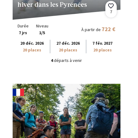
hiver dans les Pyrénées
7
Durée
Niveau
722 €
À partir de
7 jrs
1/5
20 déc. 2026
27 déc. 2026
7 fév. 2027
20 places
20 places
20 places
4
départs à venir