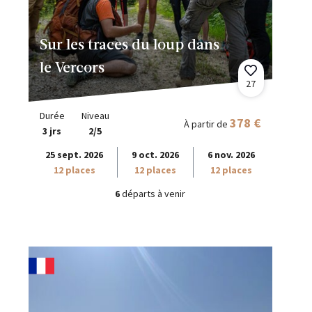
Sur les traces du loup dans
le Vercors
27
Durée
Niveau
378 €
À partir de
3 jrs
2/5
25 sept. 2026
9 oct. 2026
6 nov. 2026
12 places
12 places
12 places
6
départs à venir