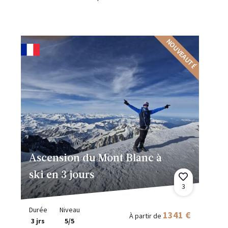
NOUVEAUTÉ
Ascension du Mont Blanc à
ski en 3 jours
3
Durée
Niveau
1341 €
À partir de
3 jrs
5/5