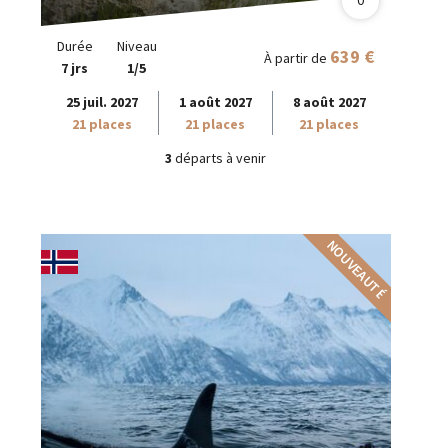
Durée
Niveau
639 €
À partir de
7 jrs
1/5
25 juil. 2027
1 août 2027
8 août 2027
21 places
21 places
21 places
3
départs à venir
NOUVEAUTÉ