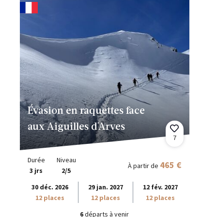
Évasion en raquettes face
aux Aiguilles d'Arves
7
Durée
Niveau
465 €
À partir de
3 jrs
2/5
30 déc. 2026
29 jan. 2027
12 fév. 2027
12 places
12 places
12 places
6
départs à venir