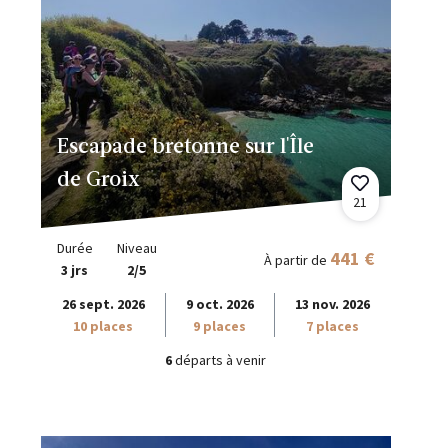
Escapade bretonne sur l'Île
de Groix
21
Durée
Niveau
441 €
À partir de
3 jrs
2/5
26 sept. 2026
9 oct. 2026
13 nov. 2026
10 places
9 places
7 places
6
départs à venir