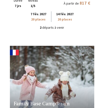
Durée
Niveau
817 €
À partir de
7 jrs
1/5
7 fév. 2027
14 fév. 2027
20 places
20 places
2
départs à venir
Family Base Camp® : un