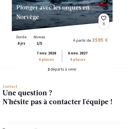
Plonger avec les orques en
Norvège
6
Durée
Niveau
3595 €
À partir de
8 jrs
1/5
7 nov. 2026
6 nov. 2027
6 places
6 places
2
départs à venir
Contact
Une question ?
N'hésite pas à contacter l'équipe !