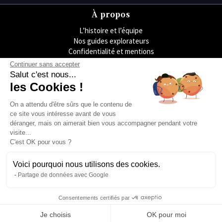
À propos
L’histoire et l’équipe
Nos guides explorateurs
Confidentialité et mentions
Conditions générales de vente
Continuer sans accepter
Conditions générales d'utilisation
Salut c'est nous...
Avis Explora Project
les Cookies !
Services
On a attendu d'être sûrs que le contenu de
Séminaires
ce site vous intéresse avant de vous
Rejoins-nous
déranger, mais on aimerait bien vous accompagner pendant votre
Agence
visite...
FAQ
C'est OK pour vous ?
Préférences cookies
Blog
Voici pourquoi nous utilisons des cookies.
Podcasts
Partage de données avec Google
Histoires d'explorateurs
Conseils & préparation
Consentements certifiés par
Actus
Je choisis
OK pour moi
Engagement Responsable