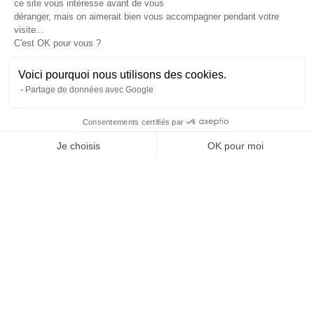
ce site vous intéresse avant de vous
À propos
déranger, mais on aimerait bien vous accompagner pendant votre
L’histoire et l’équipe
visite...
Nos guides explorateurs
C'est OK pour vous ?
Confidentialité et mentions
Conditions générales de vente
Voici pourquoi nous utilisons des cookies.
Conditions générales d'utilisation
Partage de données avec Google
Avis Explora Project
Services
Consentements certifiés par
Séminaires
Je choisis
OK pour moi
Rejoins-nous
Agence
Axeptio consent
Plateforme de Gestion du Consentement : Personnalisez vos Options
FAQ
Notre plateforme vous permet d'adapter et de gérer vos paramètres de 
Préférences cookies
Blog
Podcasts
Histoires d'explorateurs
Conseils & préparation
Actus
Engagement Responsable