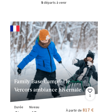
5
départs à venir
Family Base Camp® : le
Vercors ambiance hivernale
1
Durée
Niveau
817 €
À partir de