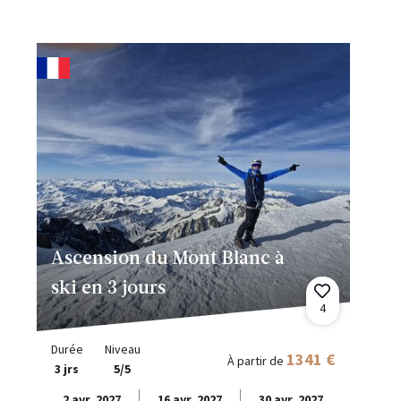
Ascension du Mont Blanc à
ski en 3 jours
4
Durée
Niveau
1341 €
À partir de
3 jrs
5/5
2 avr. 2027
16 avr. 2027
30 avr. 2027