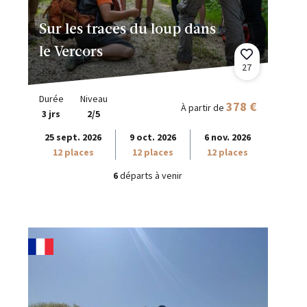
Sur les traces du loup dans
le Vercors
27
Durée
Niveau
378 €
À partir de
3 jrs
2/5
25 sept. 2026
9 oct. 2026
6 nov. 2026
12 places
12 places
12 places
6
départs à venir