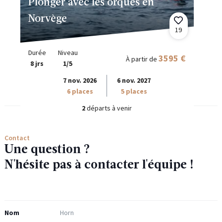
Plonger avec les orques en
Norvège
19
Durée
Niveau
3595 €
À partir de
8 jrs
1/5
7 nov. 2026
6 nov. 2027
6 places
5 places
2
départs à venir
Contact
Une question ?
N'hésite pas à contacter l'équipe !
Nom