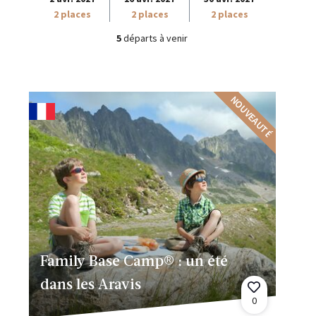
2 places
2 places
2 places
5
départs à venir
NOUVEAUTÉ
Family Base Camp® : un été
dans les Aravis
0