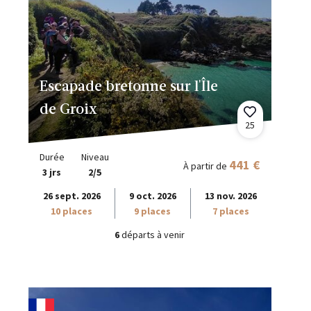
Escapade bretonne sur l'Île
de Groix
25
Durée
Niveau
441 €
À partir de
3 jrs
2/5
26 sept. 2026
9 oct. 2026
13 nov. 2026
10 places
9 places
7 places
6
départs à venir