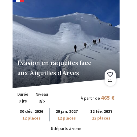
Évasion en raquettes face
aux Aiguilles d'Arves
11
Durée
Niveau
465 €
À partir de
3 jrs
2/5
30 déc. 2026
29 jan. 2027
12 fév. 2027
12 places
12 places
12 places
6
départs à venir