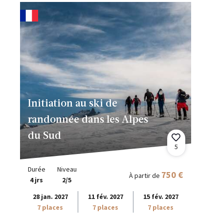
Initiation au ski de
randonnée dans les Alpes
du Sud
5
Durée
Niveau
750 €
À partir de
4 jrs
2/5
28 jan. 2027
11 fév. 2027
15 fév. 2027
7 places
7 places
7 places