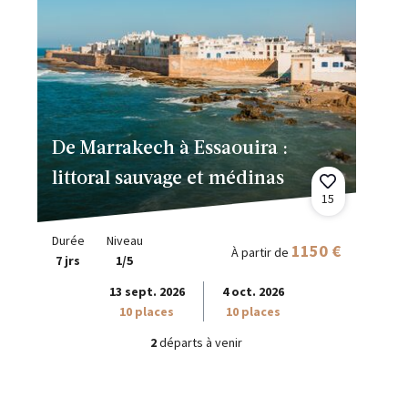
De Marrakech à Essaouira :
littoral sauvage et médinas
15
Durée
Niveau
1150 €
À partir de
7 jrs
1/5
13 sept. 2026
4 oct. 2026
10 places
10 places
2
départs à venir