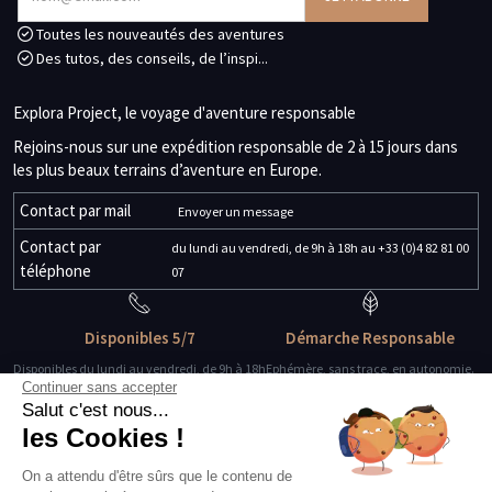
Toutes les nouveautés des aventures
Des tutos, des conseils, de l’inspi...
Explora Project, le voyage d'aventure responsable
Rejoins-nous sur une expédition responsable de 2 à 15 jours dans
les plus beaux terrains d’aventure en Europe.
Contact par mail
Envoyer un message
Contact par
du lundi au vendredi, de 9h à 18h au +33 (0)4 82 81 00
téléphone
07
Disponibles 5/7
Démarche Responsable
Disponibles du lundi au vendredi, de 9h à 18h
Ephémère, sans trace, en autonomie.
Continuer sans accepter
Salut c'est nous...
Des guides-explorateurs
Matériel de qualité
les Cookies !
Experts de leur discipline
Testé, éprouvé, certifié.
On a attendu d'être sûrs que le contenu de