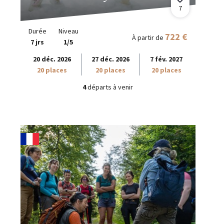
7
Durée
Niveau
722 €
À partir de
7 jrs
1/5
20 déc. 2026
27 déc. 2026
7 fév. 2027
20 places
20 places
20 places
4
départs à venir