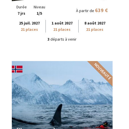
Durée
Niveau
639 €
À partir de
7 jrs
1/5
25 juil. 2027
1 août 2027
8 août 2027
21 places
21 places
21 places
3
départs à venir
NOUVEAUTÉ