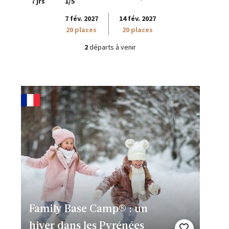
7 jrs
1/5
7 fév. 2027
14 fév. 2027
20 places
20 places
2
départs à venir
Family Base Camp® : un
hiver dans les Pyrénées