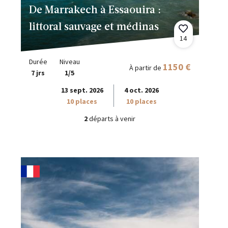
De Marrakech à Essaouira :
littoral sauvage et médinas
14
Durée
Niveau
1150 €
À partir de
7 jrs
1/5
13 sept. 2026
4 oct. 2026
10 places
10 places
2
départs à venir