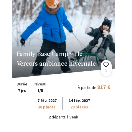
Family Base Camp® : le
Vercors ambiance hivernale
1
Durée
Niveau
817 €
À partir de
7 jrs
1/5
7 fév. 2027
14 fév. 2027
20 places
20 places
2
départs à venir