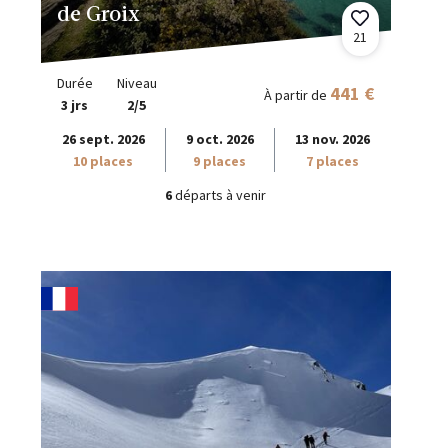
de Groix
21
Durée
Niveau
441 €
À partir de
3 jrs
2/5
26 sept. 2026
9 oct. 2026
13 nov. 2026
10 places
9 places
7 places
6
départs à venir