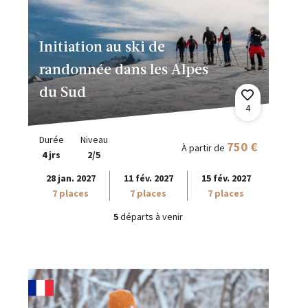
Initiation au ski de
randonnée dans les Alpes
du Sud
4
Durée
Niveau
750 €
À partir de
4 jrs
2/5
28 jan. 2027
11 fév. 2027
15 fév. 2027
7 places
7 places
7 places
5
départs à venir