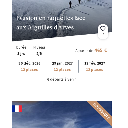
Évasion en raquettes face
aux Aiguilles d'Arves
7
Durée
Niveau
465 €
À partir de
3 jrs
2/5
30 déc. 2026
29 jan. 2027
12 fév. 2027
12 places
12 places
12 places
6
départs à venir
NOUVEAUTÉ