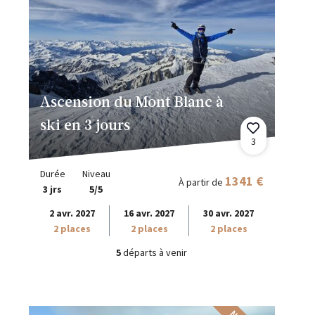
Ascension du Mont Blanc à
ski en 3 jours
3
Durée
Niveau
1341 €
À partir de
3 jrs
5/5
2 avr. 2027
16 avr. 2027
30 avr. 2027
2 places
2 places
2 places
5
départs à venir