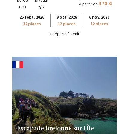
Durée
Niveau
378 €
À partir de
3 jrs
2/5
25 sept. 2026
9 oct. 2026
6 nov. 2026
12 places
12 places
12 places
6
départs à venir
Escapade bretonne sur l'Île