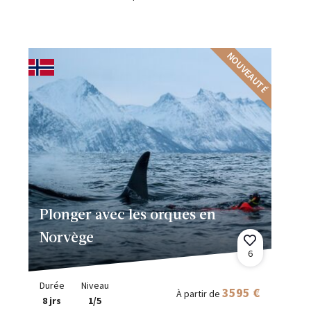
NOUVEAUTÉ
Plonger avec les orques en
Norvège
6
Durée
Niveau
3595 €
À partir de
8 jrs
1/5