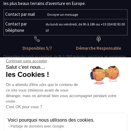
les plus beaux terrains d’aventure en Europe.
Contact par mail
Envoyer un message
Contact par
du lundi au vendredi, de 9h à 18h au +33 (0)4 82 81 00
téléphone
07
Disponibles 5/7
Démarche Responsable
Disponibles du lundi au vendredi, de 9h à 18h
Ephémère, sans trace, en autonomie.
Continuer sans accepter
Salut c'est nous...
Des guides-explorateurs
Matériel de qualité
les Cookies !
Experts de leur discipline
Testé, éprouvé, certifié.
On a attendu d'être sûrs que le contenu de
ce site vous intéresse avant de vous
À propos
déranger, mais on aimerait bien vous accompagner pendant votre
L’histoire et l’équipe
visite...
Nos guides explorateurs
C'est OK pour vous ?
Confidentialité et mentions
Conditions générales de vente
Voici pourquoi nous utilisons des cookies.
Conditions générales d'utilisation
Partage de données avec Google