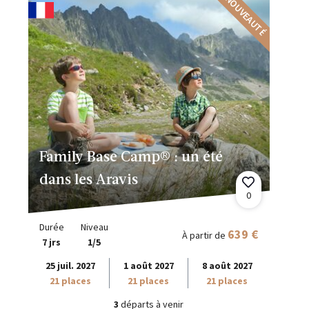
NOUVEAUTÉ
Family Base Camp® : un été
dans les Aravis
0
Durée
Niveau
639 €
À partir de
7 jrs
1/5
25 juil. 2027
1 août 2027
8 août 2027
21 places
21 places
21 places
3
départs à venir