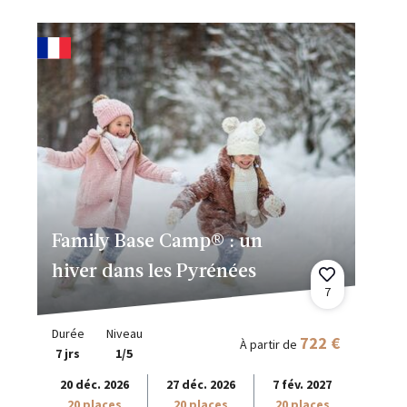
Family Base Camp® : un
hiver dans les Pyrénées
7
Durée
Niveau
722 €
À partir de
7 jrs
1/5
20 déc. 2026
27 déc. 2026
7 fév. 2027
20 places
20 places
20 places