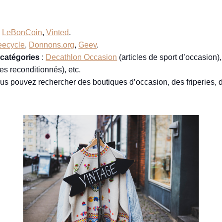
,
LeBonCoin
,
Vinted
.
eecycle
,
Donnons.org
,
Geev
.
 catégories
:
Decathlon Occasion
(articles de sport d’occasion)
es reconditionnés), etc.
ous pouvez rechercher des boutiques d’occasion, des friperies,