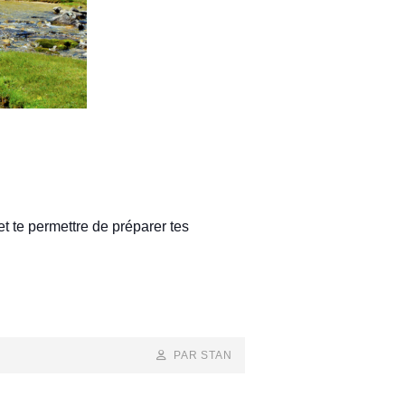
et te permettre de préparer tes
BY
BYLINE
PAR STAN
LINE