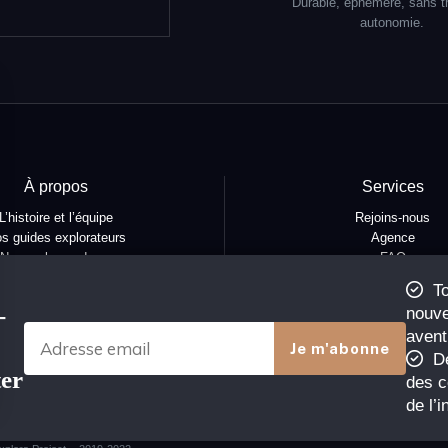
Durable, éphémère, sans t
autonomie.
À propos
Services
L’histoire et l’équipe
Rejoins-nous
s guides explorateurs
Agence
Nos ambassadeurs
FAQ
fidentialité et mentions
To
tions générales de vente
-
nouve
ions générales d'utilisation
avent
De
ter
des c
de l’i
sez vos Options