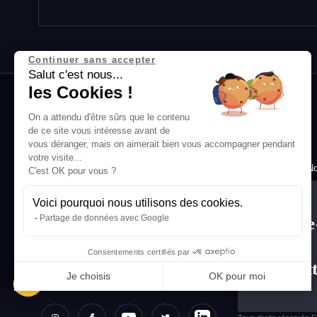
Continuer sans accepter
Salut c'est nous...
les Cookies !
On a attendu d'être sûrs que le contenu
de ce site vous intéresse avant de
vous déranger, mais on aimerait bien vous accompagner pendant
votre visite...
No
C'est OK pour vous ?
Con
Voici pourquoi nous utilisons des cookies.
Condi
Partage de données avec Google
Abonne
Condit
toi à la
Consentements certifiés par
newslet
Je choisis
OK pour moi
Axeptio consent
Plateforme de Gestion du Consentement : Personnali