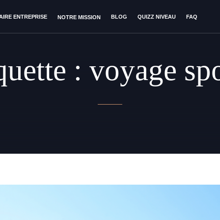
AIRE ENTREPRISE
BLOG
QUIZZ NIVEAU
FAQ
NOTRE MISSION
quette :
voyage spo