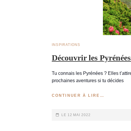
CAT
INSPIRATIONS
LINKS
Découvrir les Pyrénées
Tu connais les Pyrénées ? Elles t’attir
prochaines aventures si tu décides
DÉCOUVRI
CONTINUER À LIRE…
LES
PYRÉNÉE
EN
POSTED-
LE
12 MAI 2022
ÉTÉ
ON