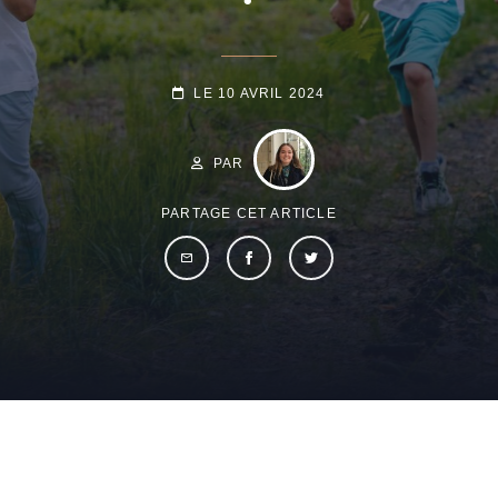
POSTED-
LE
10 AVRIL 2024
ON
BY
BYLINE
LINE
PAR
PARTAGE CET ARTICLE