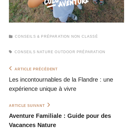
CATEGORIES
CONSEILS & PRÉPARATION
NON CLASSÉ
TAGS,
CONSEILS
NATURE
OUTDOOR
PRÉPARATION
Navigation
Previous
ARTICLE PRÉCÉDENT
Post
de
Les incontournables de la Flandre : une
l’article
expérience unique à vivre
Next
ARTICLE SUIVANT
Post
Aventure Familiale : Guide pour des
Vacances Nature