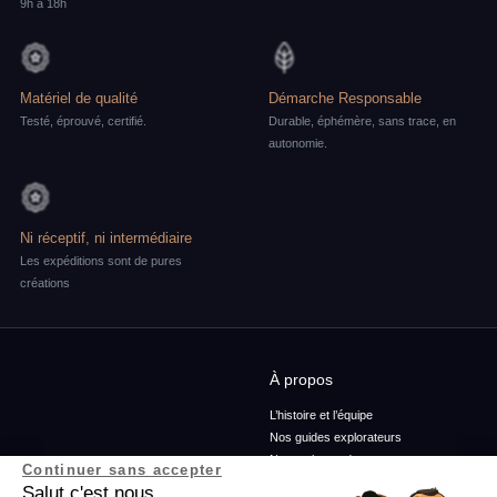
9h à 18h
Matériel de qualité
Démarche Responsable
Testé, éprouvé, certifié.
Durable, éphémère, sans trace, en
autonomie.
Ni réceptif, ni intermédiaire
Les expéditions sont de pures
créations
À propos
L’histoire et l’équipe
Nos guides explorateurs
Nos ambassadeurs
Continuer sans accepter
Confidentialité et mentions
Salut c'est nous...