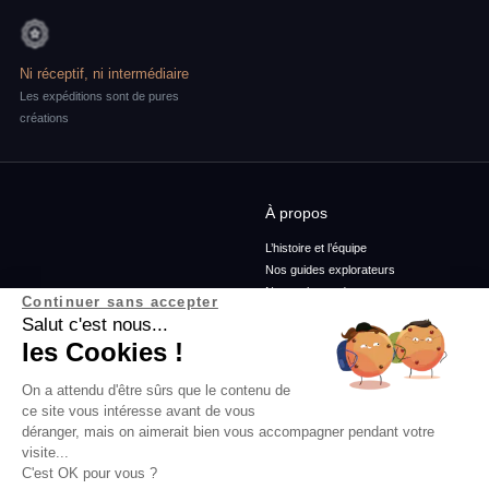
Ni réceptif, ni intermédiaire
Les expéditions sont de pures
créations
À propos
L’histoire et l’équipe
Nos guides explorateurs
Nos ambassadeurs
Continuer sans accepter
Confidentialité et mentions
Salut c'est nous...
Conditions générales de vente
les Cookies !
Conditions générales d'utilisation
On a attendu d'être sûrs que le contenu de
ce site vous intéresse avant de vous
Services
Blog
déranger, mais on aimerait bien vous accompagner pendant votre
visite...
Rejoins-nous
Podcasts
C'est OK pour vous ?
Agence
Histoires d'explorateurs