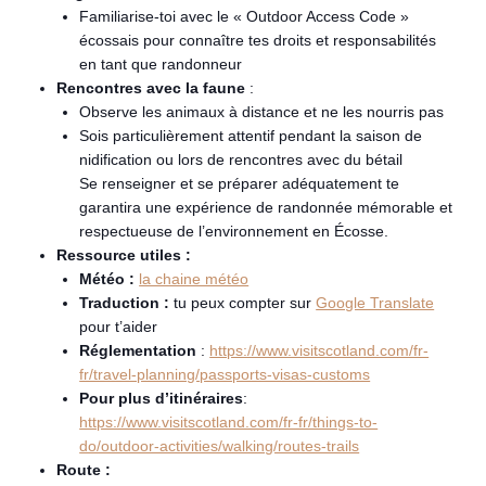
Familiarise-toi avec le « Outdoor Access Code »
écossais pour connaître tes droits et responsabilités
en tant que randonneur
Rencontres avec la faune
:
Observe les animaux à distance et ne les nourris pas
Sois particulièrement attentif pendant la saison de
nidification ou lors de rencontres avec du bétail
Se renseigner et se préparer adéquatement te
garantira une expérience de randonnée mémorable et
respectueuse de l’environnement en Écosse.
Ressource utiles :
Météo :
la chaine météo
Traduction :
tu peux compter sur
Google Translate
pour t’aider
Réglementation
:
https://www.visitscotland.com/fr-
fr/travel-planning/passports-visas-customs
Pour plus d’itinéraires
:
https://www.visitscotland.com/fr-fr/things-to-
do/outdoor-activities/walking/routes-trails
Route :