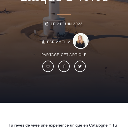
POSTED-
LE
21 JUIN 2023
BY
BYLINE
ON
LINE
PAR AMELIA
PARTAGE CET ARTICLE
Tu rêves de vivre une expérience unique en Catalogne ? Tu