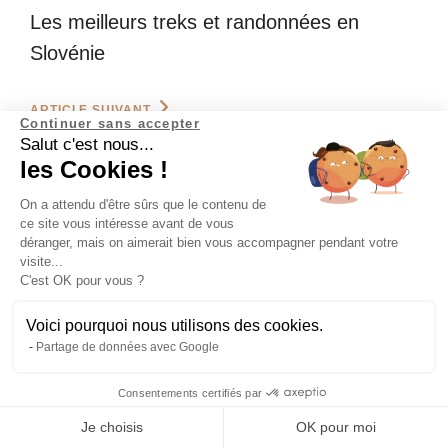
Post
de
Les meilleurs treks et randonnées en
l’article
Slovénie
Next
ARTICLE SUIVANT
Continuer sans accepter
Post
Les meilleures pratiques de gestion de
Salut c'est nous...
les Cookies !
l’eau : un guide complet
On a attendu d'être sûrs que le contenu de
ce site vous intéresse avant de vous
déranger, mais on aimerait bien vous accompagner pendant votre
visite...
C'est OK pour vous ?
Explora Project, le voyage d'aventure durable
Voici pourquoi nous utilisons des cookies.
Rejoins-nous sur une expédition "responsable" de 2 à 15 jours dans les régions les plus
Partage de données avec Google
isolées de la planète et encadrée par un guide-explorateur des plus experts.
Consentements certifiés par
Abonne-toi à la newsletter
Contact par mail
Envoyer un message
Je choisis
OK pour moi