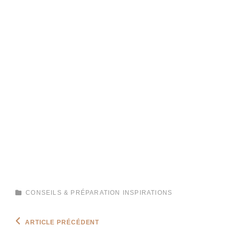
CATEGORIES
CONSEILS & PRÉPARATION
INSPIRATIONS
Navigation
Previous
ARTICLE PRÉCÉDENT