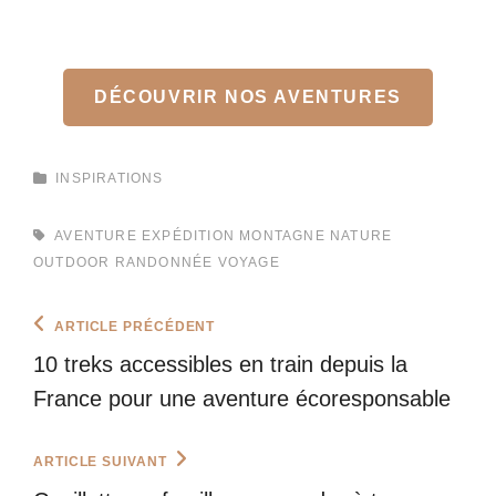
DÉCOUVRIR NOS AVENTURES
CATEGORIES
INSPIRATIONS
TAGS,
AVENTURE
EXPÉDITION
MONTAGNE
NATURE
OUTDOOR
RANDONNÉE
VOYAGE
Navigation
Previous
ARTICLE PRÉCÉDENT
Post
de
10 treks accessibles en train depuis la
l’article
France pour une aventure écoresponsable
Next
ARTICLE SUIVANT
Post