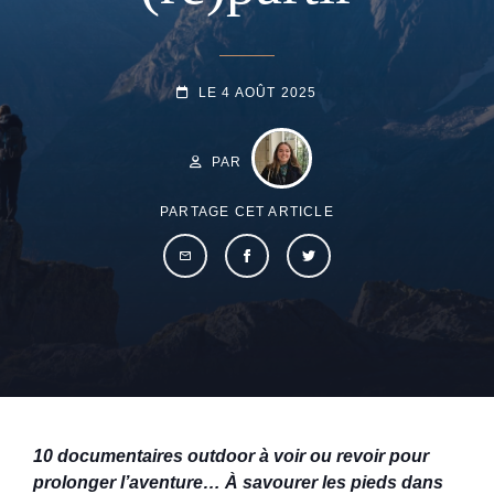
POSTED-
LE
4 AOÛT 2025
ON
BY
BYLINE
LINE
PAR
PARTAGE CET ARTICLE
10 documentaires outdoor à voir ou revoir pour
prolonger l’aventure… À savourer les pieds dans