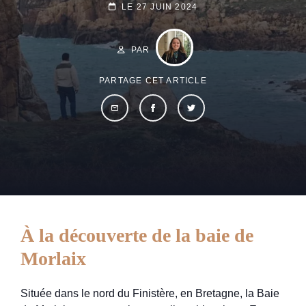
POSTED-
LE
27 JUIN 2024
ON
BY
BYLINE
LINE
PAR
PARTAGE CET ARTICLE
À la découverte de la baie de
Morlaix
Située dans le nord du Finistère, en Bretagne, la Baie