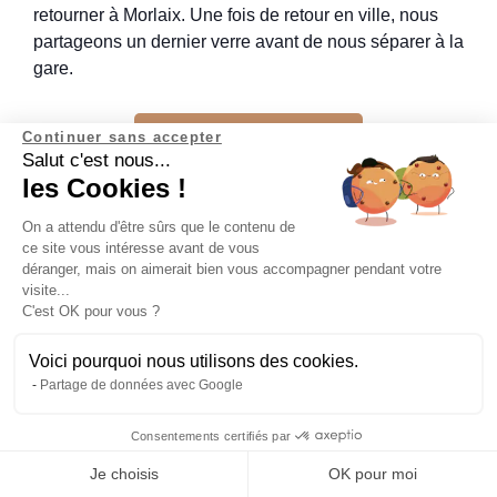
retourner à Morlaix. Une fois de retour en ville, nous
partageons un dernier verre avant de nous séparer à la
gare.
Continuer sans accepter
VOIR L’EXPÉDITION
Salut c'est nous...
les Cookies !
La Baie de Morlaix, avec sa combinaison unique de
On a attendu d'être sûrs que le contenu de
beauté naturelle, de patrimoine historique et d’activités
ce site vous intéresse avant de vous
variées, est une destination incontournable en
déranger, mais on aimerait bien vous accompagner pendant votre
Bretagne. Chaussez vos chaussures de randonnée ou
visite...
C'est OK pour vous ?
enfourchez votre vélo et partez à la découverte de ce
coin de paradis breton, où chaque coup de pédale
Voici pourquoi nous utilisons des cookies.
révèle de nouveaux trésors à explorer.
Partage de données avec Google
Consentements certifiés par
Abonne-toi à la newsletter
Je choisis
OK pour moi
Cet article t’a plu ? Abonne-toi à la
Newsletter Explora