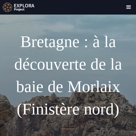
Bretagne : à la
découverte de la
baie de Morlaix
(Finistère nord)