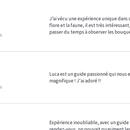
J’ai vécu une expérience unique dans c
flore et la faune, il est très intéressa
passer du temps à observer les bouque
ns
Luca est un guide passionné qui nous 
magnifique ! J'ai adoré !!
ns
Expérience inoubliable, avec un guide 
rendez-vous, on pouvait quasiment les 