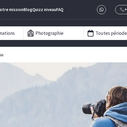
otre mission
Blog
Quizz niveau
FAQ
+
nations
Photographie
Toutes période
ie