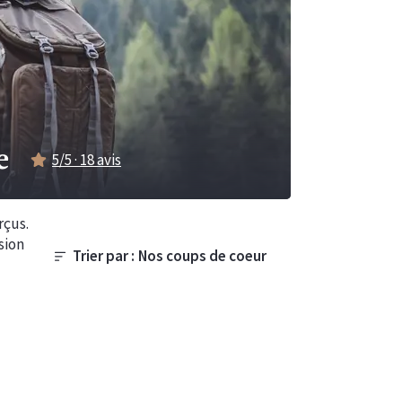
e
5
/5 ·
18
avis
rçus.
sion
Trier par :