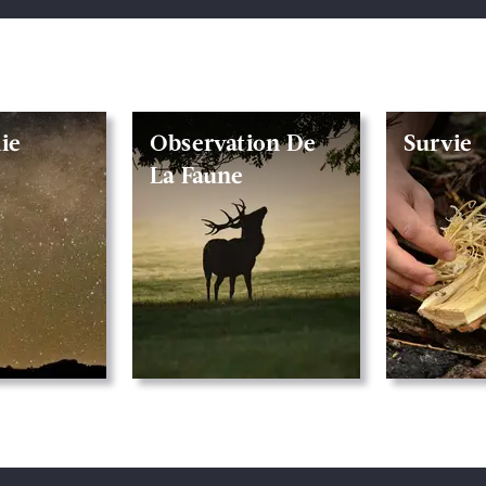
ie
Observation De
Survie
La Faune