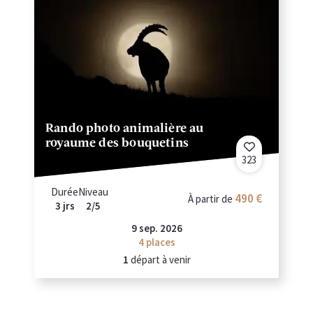
Rando photo animalière au
royaume des bouquetins
323
Durée
Niveau
490 €
À partir de
3 jrs
2/5
9 sep. 2026
4
places
1
départ à venir