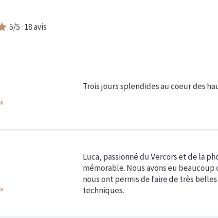
5
/5 ·
18
avis
Trois jours splendides au coeur des ha
ns
Luca, passionné du Vercors et de la ph
mémorable. Nous avons eu beaucoup de
nous ont permis de faire de très belle
ns
techniques.