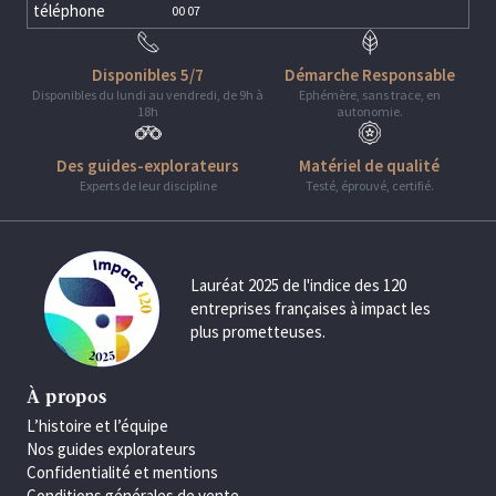
téléphone
00 07
Disponibles 5/7
Démarche Responsable
Disponibles du lundi au vendredi, de 9h à
Ephémère, sans trace, en
18h
autonomie.
Des guides-explorateurs
Matériel de qualité
Experts de leur discipline
Testé, éprouvé, certifié.
Lauréat 2025 de l'indice des 120
entreprises françaises à impact les
plus prometteuses.
À propos
L’histoire et l’équipe
Nos guides explorateurs
Confidentialité et mentions
Conditions générales de vente