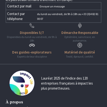
Contact par mail
Envoyer un message
Contact par
du lundi au vendredi, de 9h à 18h au +33 (0)4 82 81
téléphone
00 07
Disponibles 5/7
Démarche Responsable
Disponibles du lundi au vendredi, de 9h à
Ephémère, sans trace, en
18h
autonomie.
Des guides-explorateurs
Matériel de qualité
Experts de leur discipline
Testé, éprouvé, certifié.
Lauréat 2025 de l'indice des 120
entreprises françaises à impact les
plus prometteuses.
À propos