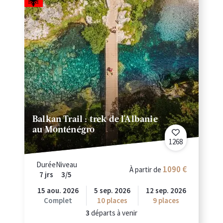
Balkan Trail : trek de l'Albanie
au Monténégro
1268
Durée
Niveau
1090 €
À partir de
7 jrs
3/5
15 aou. 2026
5 sep. 2026
12 sep. 2026
Complet
10
places
9
places
3
départs à venir