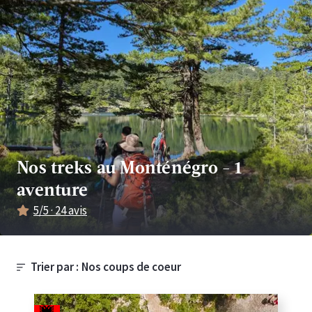
Nos treks au Monténégro
-
1
aventure
5
/5 ·
24
avis
Trier par :