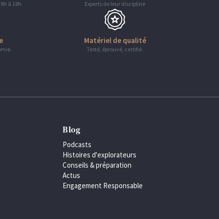
 9h à 18h
Experts de leur discipline
e
Matériel de qualité
omie.
Testé, éprouvé, certifié.
Blog
Podcasts
Histoires d'explorateurs
Conseils & préparation
Actus
Engagement Responsable