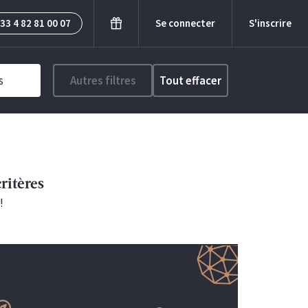
33 4 82 81 00 07
Se connecter
S'inscrire
s
Autres filtres
Tout effacer
ritères
!