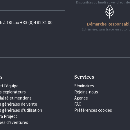
Disponibles du lundi au vendredi, de
h à 18h au +33 (0)4 82 81 00
Démarche Responsabl
Ephémère, sans trace, en auton
s
Services
et l’équipe
Séminaires
s explorateurs
Rejoins-nous
ialité et mentions
Agence
s générales de vente
FAQ
 générales d'utilisation
Préférences cookies
ra Project
es d’aventures