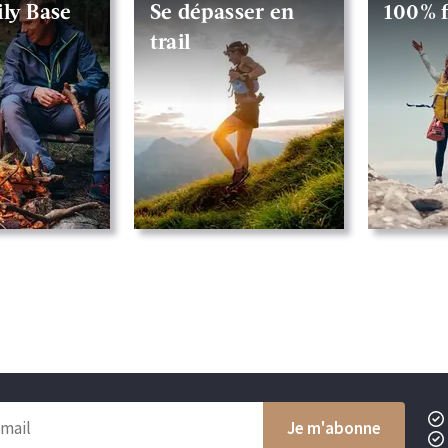
ly Base
Se dépasser en
100% 
trail