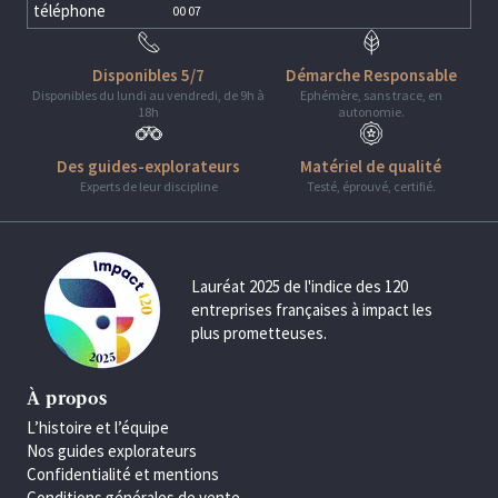
téléphone
00 07
Disponibles 5/7
Démarche Responsable
Disponibles du lundi au vendredi, de 9h à
Ephémère, sans trace, en
18h
autonomie.
Des guides-explorateurs
Matériel de qualité
Experts de leur discipline
Testé, éprouvé, certifié.
Lauréat 2025 de l'indice des 120
entreprises françaises à impact les
plus prometteuses.
À propos
L’histoire et l’équipe
Nos guides explorateurs
Confidentialité et mentions
Conditions générales de vente