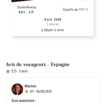
Durée
Niveau
995 €
À partir de
6 jrs
1/5
4 oct. 2026
7
places
1
départ à venir
Avis de voyageurs -
Espagne
5
/5 ·
3
avis
Marion
4
/5 ·
06/08/2026
Son aventure :