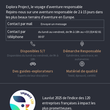
Explora Project, le voyage d'aventure responsable
Rejoins-nous sur une aventure responsable de 2 à 15 jours dans
les plus beaux terrains d’aventure en Europe.
Contact par mail
Envoyer un message
Contact par
du lundi au vendredi, de 9h à 18h au +33 (0)4 82 81
téléphone
00 07
Disponibles 5/7
Démarche Responsable
Disponibles du lundi au vendredi, de 9h à
Ephémère, sans trace, en
18h
autonomie.
Des guides-explorateurs
Matériel de qualité
Experts de leur discipline
Testé, éprouvé, certifié.
Lauréat 2025 de l'indice des 120
entreprises françaises à impact les
plus prometteuses.