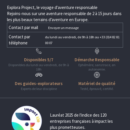
Explora Project, le voyage d'aventure responsable
Rejoins-nous sur une aventure responsable de 2 à 15 jours dans
les plus beaux terrains d’aventure en Europe.
Contact par mail
Envoyer un message
Contact par
du lundi au vendredi, de 9h à 18h au +33 (0)4 82 81
téléphone
00 07
Disponibles 5/7
Démarche Responsable
Disponibles du lundi au vendredi, de 9h à
Ephémère, sans trace, en
18h
autonomie.
Des guides-explorateurs
Matériel de qualité
Experts de leur discipline
Testé, éprouvé, certifié.
Lauréat 2025 de l'indice des 120
entreprises françaises à impact les
plus prometteuses.