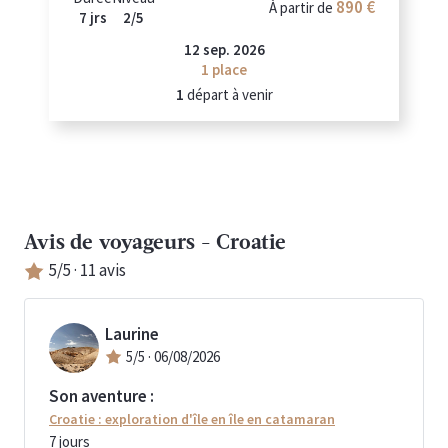
890 €
À partir de
7 jrs
2/5
12 sep. 2026
1 place
1
départ à venir
Avis de voyageurs -
Croatie
5
/5 ·
11
avis
Laurine
5
/5 ·
06/08/2026
Son aventure :
Croatie : exploration d'île en île en catamaran
7
jours