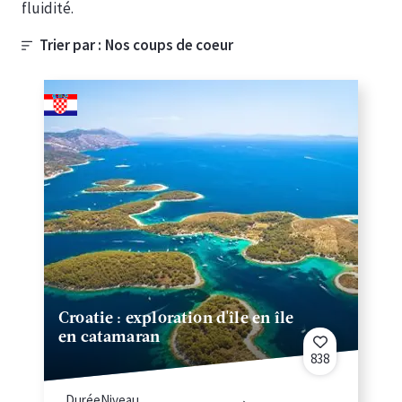
fluidité.
Trier par :
Croatie : exploration d'île en île
en catamaran
838
Durée
Niveau