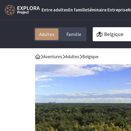
Entre adultes
En famille
Séminaire Entreprise
N
Belgique
Adultes
Aventures
Adultes
Belgique