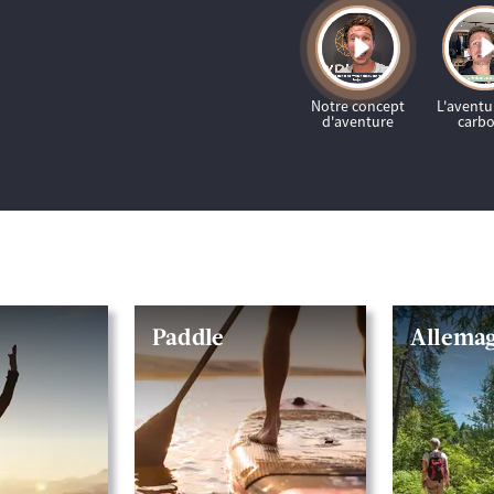
Paddle
Allema