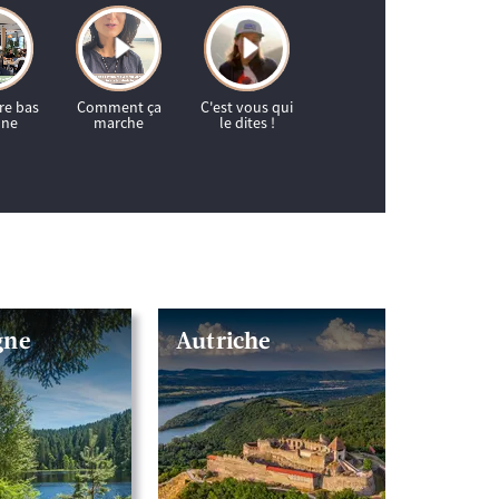
gne
Autriche
Lacs 