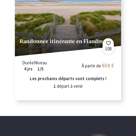
Randonnée itinérante en Flandre
108
Durée
Niveau
650 €
À partir de
4 jrs
1/5
Les prochains départs sont complets !
1
départ à venir