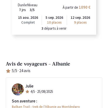
Durée
Niveau
1090 €
À partir de
7 jrs
3/5
15 aou. 2026
5 sep. 2026
12 sep. 2026
Complet
10
places
9
places
3
départs à venir
Avis de voyageurs -
Albanie
5
/5 ·
24
avis
Julie
4
/5 ·
25/08/2025
Son aventure :
Balkan Trail : trek de l'Albanie au Monténégro