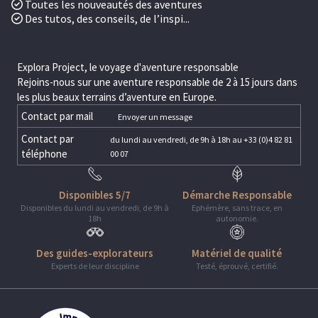
Toutes les nouveautés des aventures
Des tutos, des conseils, de l’inspi...
Explora Project, le voyage d'aventure responsable
Rejoins-nous sur une aventure responsable de 2 à 15 jours dans
les plus beaux terrains d’aventure en Europe.
Contact par mail
Envoyer un message
Contact par
du lundi au vendredi, de 9h à 18h au +33 (0)4 82 81
téléphone
00 07
Disponibles 5/7
Démarche Responsable
Disponibles du lundi au vendredi, de 9h à
Ephémère, sans trace, en
18h
autonomie.
Des guides-explorateurs
Matériel de qualité
Experts de leur discipline
Testé, éprouvé, certifié.