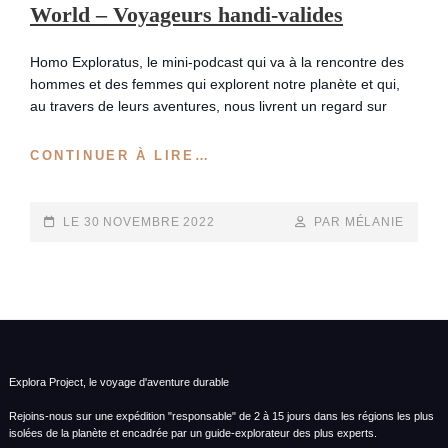
World – Voyageurs handi-valides
Homo Exploratus, le mini-podcast qui va à la rencontre des
hommes et des femmes qui explorent notre planète et qui,
au travers de leurs aventures, nous livrent un regard sur
HOMO
CONTINUER À LIRE…
EXPLORATUS
#13
:
POSTED-
BY
BYLINE
LE
30 NOVEMBRE 2022
PAR MÉLANIE
WHEELED
ON
LINE
WORLD
–
VOYAGEURS
HANDI-
VALIDES
Explora Project, le voyage d'aventure durable
Rejoins-nous sur une expédition "responsable" de 2 à 15 jours dans les régions les plus
isolées de la planète et encadrée par un guide-explorateur des plus experts.