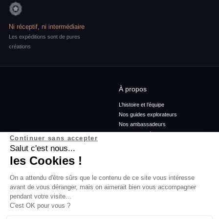
Ni réceptif, ni intermédiaire
Les expéditions sont de pures
créations
À propos
L’histoire et l’équipe
Nos guides explorateurs
Nos ambassadeurs
Confidentialité et mentions
Continuer sans accepter
Conditions générales de vente
Salut c'est nous...
Conditions générales d'utilisation
les Cookies !
On a attendu d'être sûrs que le contenu de ce site vous intéresse
Services
Blog
avant de vous déranger, mais on aimerait bien vous accompagner
pendant votre visite...
Rejoins-nous
Podcasts
C'est OK pour vous ?
Agence
Histoires d'explorateurs
FAQ
Conseils & préparation