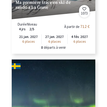
Ma première trace en ski de
rando à La Grave
1073
Durée
Niveau
712
À partir de
4 jrs
2/5
21 jan. 2027
27 jan. 2027
4 fév. 2027
6
places
6
places
6
places
8
départs à venir