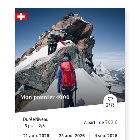
Mon premier 4000
2775
Durée
Niveau
702
À partir de
3 jrs
2/5
21 aou. 2026
28 aou. 2026
4 sep. 2026