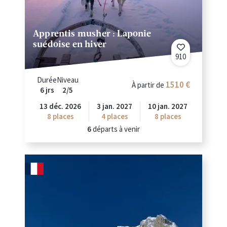
Apprentis musher : Laponie
suédoise en hiver
910
Durée
Niveau
1510
À partir de
6 jrs
2/5
13 déc. 2026
3 jan. 2027
10 jan. 2027
8
places
4
places
8
places
6
départs à venir