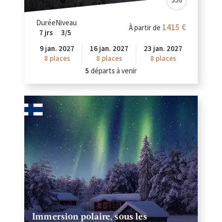
Durée
Niveau
1415
À partir de
7 jrs
3/5
9 jan. 2027
16 jan. 2027
23 jan. 2027
8
places
8
places
8
places
5
départs à venir
Immersion polaire, sous les