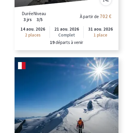
Durée
Niveau
702
À partir de
3 jrs
3/5
14 aou. 2026
21 aou. 2026
31 aou. 2026
2
places
Complet
1 place
19
départs à venir