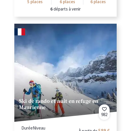
5
places
6
places
6
places
6
départs à venir
Ski de rando et nuit en refuge en
Maurienne
982
Durée
Niveau
589
À partir de