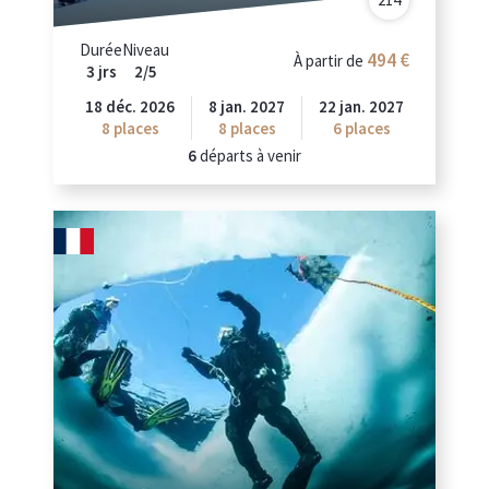
Durée
Niveau
494
À partir de
3 jrs
2/5
18 déc. 2026
8 jan. 2027
22 jan. 2027
8
places
8
places
6
places
6
départs à venir