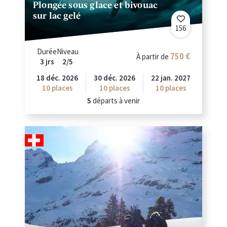
Plongée sous glace et bivouac
sur lac gelé
156
Durée
Niveau
750
À partir de
3 jrs
2/5
18 déc. 2026
30 déc. 2026
22 jan. 2027
10
places
10
places
10
places
5
départs à venir