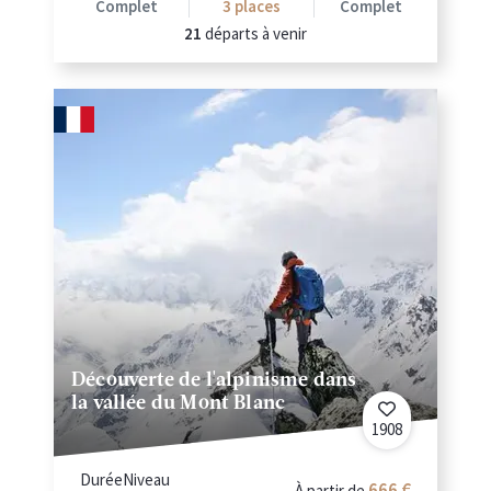
Complet
3
places
Complet
21
départs à venir
Découverte de l'alpinisme dans
la vallée du Mont Blanc
1908
Durée
Niveau
666
À partir de