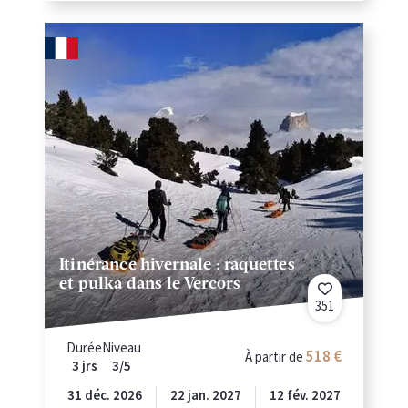
Itinérance hivernale : raquettes
et pulka dans le Vercors
351
Durée
Niveau
518
À partir de
3 jrs
3/5
31 déc. 2026
22 jan. 2027
12 fév. 2027