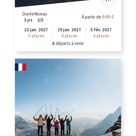
Durée
Niveau
646
À partir de
3 jrs
3/5
22 jan. 2027
29 jan. 2027
5 fév. 2027
5
places
6
places
6
places
8
départs à venir