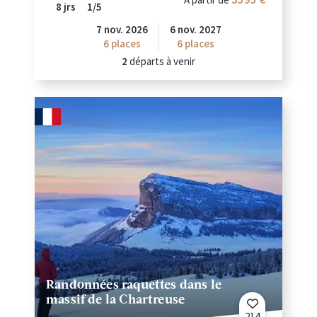
8 jrs
1/5
7 nov. 2026
6 nov. 2027
6
places
6
places
2
départs à venir
Randonnées raquettes dans le
massif de la Chartreuse
214