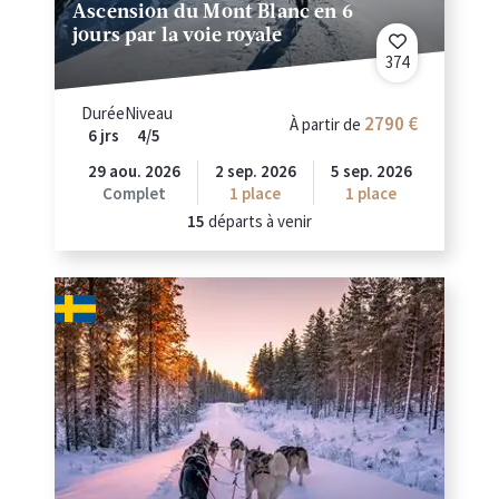
Ascension du Mont Blanc en 6
jours par la voie royale
374
Durée
Niveau
2790
À partir de
6 jrs
4/5
29 aou. 2026
2 sep. 2026
5 sep. 2026
Complet
1 place
1 place
15
départs à venir