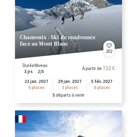
Chamonix : Ski de randonnée
face au Mont Blanc
202
Durée
Niveau
722
À partir de
3 jrs
2/5
22 jan. 2027
29 jan. 2027
5 fév. 2027
6
places
3
places
6
places
5
départs à venir