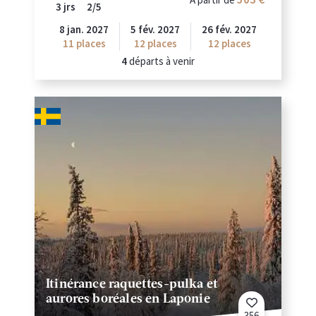
3 jrs
2/5
8 jan. 2027
5 fév. 2027
26 fév. 2027
11
places
12
places
12
places
4
départs à venir
Itinérance raquettes-pulka et
aurores boréales en Laponie
356