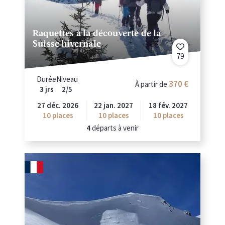
Raquettes à la découverte de la
Suisse hivernale
79
Durée
Niveau
370
À partir de
3 jrs
2/5
27 déc. 2026
22 jan. 2027
18 fév. 2027
10
places
10
places
10
places
4
départs à venir