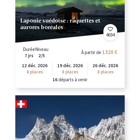
Laponie suédoise : raquettes et
aurores boréales
4694
Durée
Niveau
1320
À partir de
7 jrs
2/5
12 déc. 2026
19 déc. 2026
26 déc. 2026
8
places
8
places
8
places
16
départs à venir