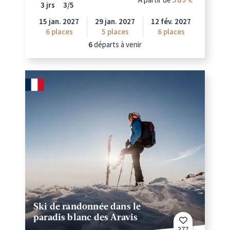
3 jrs
3/5
15 jan. 2027
29 jan. 2027
12 fév. 2027
6
places
5
places
6
places
6
départs à venir
Ski de randonnée dans le
paradis blanc des Aravis
377