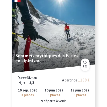
Sommets mythiques des Ecrins
en alpinisme
521
Durée
Niveau
1188
À partir de
4 jrs
3/5
10 sep. 2026
10 juin 2027
17 juin 2027
3
places
3
places
3
places
9
départs à venir