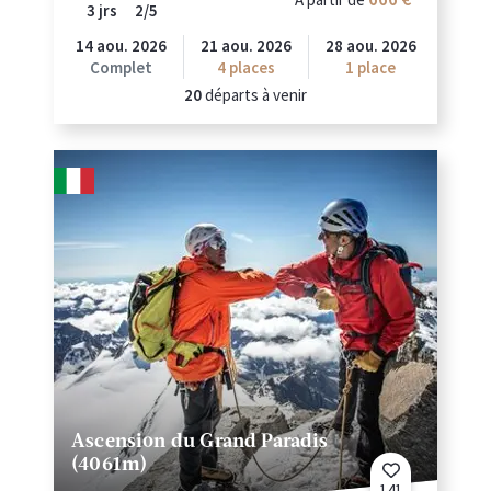
3 jrs
2/5
14 aou. 2026
21 aou. 2026
28 aou. 2026
Complet
4
places
1 place
20
départs à venir
Ascension du Grand Paradis
(4061m)
141