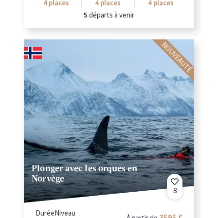
4
places
4
places
4
places
5
départs à venir
NOUVEAUTÉ
Plonger avec les orques en
Norvège
8
Durée
Niveau
3595
À partir de