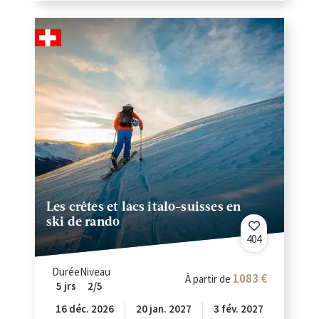
Les crêtes et lacs italo-suisses en
ski de rando
404
Durée
Niveau
1083
À partir de
5 jrs
2/5
16 déc. 2026
20 jan. 2027
3 fév. 2027