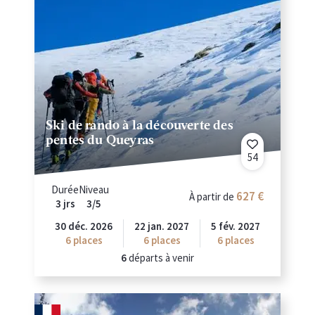
Ski de rando à la découverte des
pentes du Queyras
54
Durée
Niveau
627
À partir de
3 jrs
3/5
30 déc. 2026
22 jan. 2027
5 fév. 2027
6
places
6
places
6
places
6
départs à venir