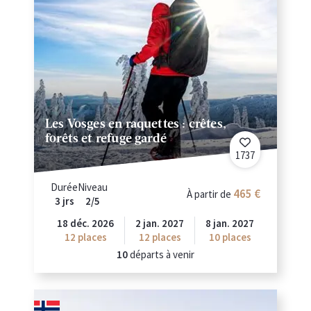
Les Vosges en raquettes : crêtes,
forêts et refuge gardé
1737
Durée
Niveau
465
À partir de
3 jrs
2/5
18 déc. 2026
2 jan. 2027
8 jan. 2027
12
places
12
places
10
places
10
départs à venir