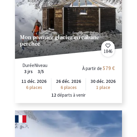
Mon premier glacier en cabane
perchée
1846
Durée
Niveau
579
À partir de
3 jrs
3/5
11 déc. 2026
26 déc. 2026
30 déc. 2026
6
places
6
places
1 place
12
départs à venir