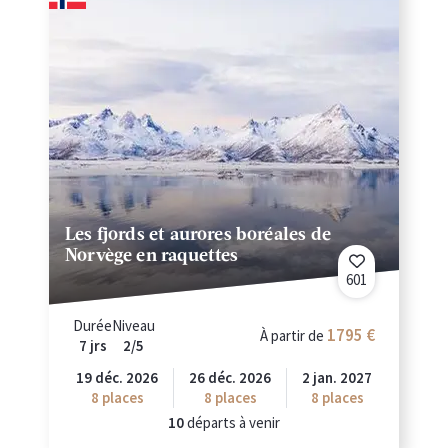
Les fjords et aurores boréales de
Norvège en raquettes
601
Durée
Niveau
1795
À partir de
7 jrs
2/5
19 déc. 2026
26 déc. 2026
2 jan. 2027
8
places
8
places
8
places
10
départs à venir