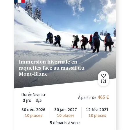
Immersion hivernale en
raquettes face au massif du
Mont-Blanc
121
Durée
Niveau
465
À partir de
3 jrs
3/5
30 déc. 2026
30 jan. 2027
12 fév. 2027
10
places
10
places
10
places
5
départs à venir