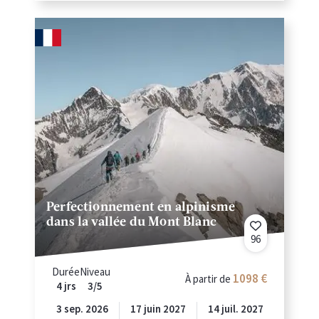
Perfectionnement en alpinisme
dans la vallée du Mont Blanc
96
Durée
Niveau
1098
À partir de
4 jrs
3/5
3 sep. 2026
17 juin 2027
14 juil. 2027