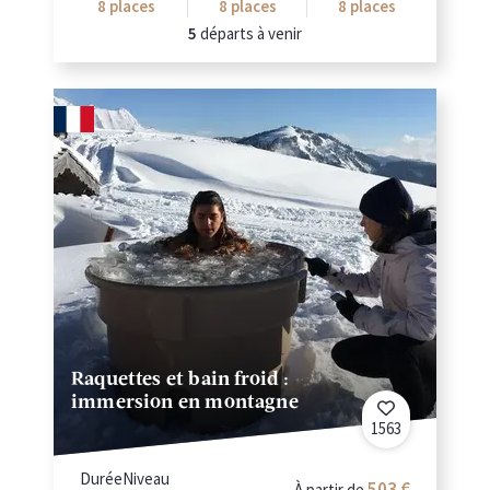
8
places
8
places
8
places
5
départs à venir
Raquettes et bain froid :
immersion en montagne
1563
Durée
Niveau
503
À partir de