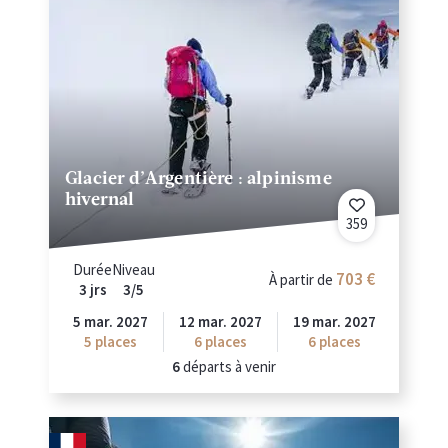
Glacier d’Argentière : alpinisme
hivernal
359
Durée
Niveau
703
À partir de
3 jrs
3/5
5 mar. 2027
12 mar. 2027
19 mar. 2027
5
places
6
places
6
places
6
départs à venir