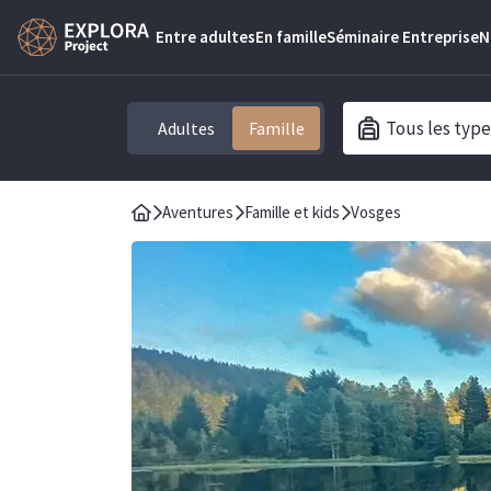
Entre adultes
En famille
Séminaire Entreprise
N
Tous les type
Adultes
Aventures
Famille et kids
Vosges