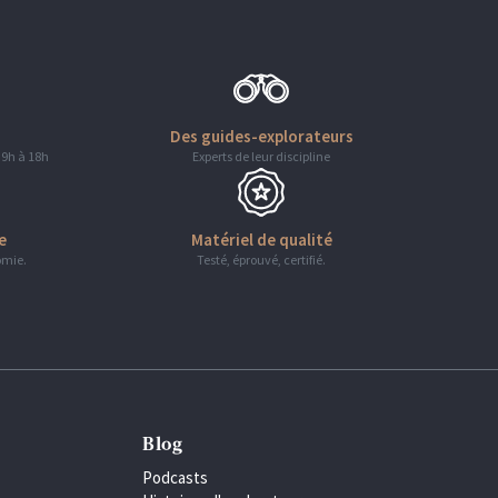
Des guides-explorateurs
 9h à 18h
Experts de leur discipline
e
Matériel de qualité
omie.
Testé, éprouvé, certifié.
Blog
Podcasts