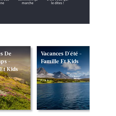
es De
Vacances D'été -
Vacan
ps -
Famille Et Kids
- Fam
 Et Kids