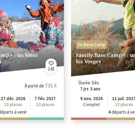
En Base Camp
amp® : un hiver
Family Base Camp® : un
s
les Vosges
143
Durée
Dès
731 €
À partir de
7 jrs
3 ans
27 déc. 2026
7 fév. 2027
9 aou. 2026
11 juil. 202
13
places
13
places
Complet
13
places
éparts à venir
4
départs à ve