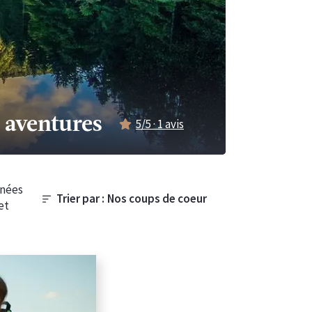
 aventures
5
/5 ·
1
avis
nnées
Trier par :
et