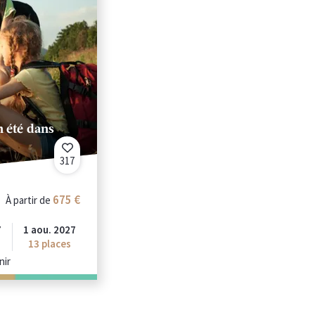
 été dans
317
675 €
À partir de
7
1 aou. 2027
13
places
nir