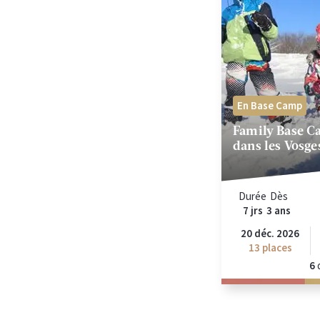
En Base Camp
Family Base C
dans les Vosge
Durée
Dès
7 jrs
3 ans
20 déc. 2026
13
places
6
d