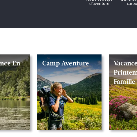
ance En
Camp Aventure
Vacanc
Printem
Famille