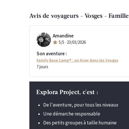
Avis de voyageurs -
Vosges - Famille
Amandine
5
/5 ·
23/03/2026
Son aventure :
Family Base Camp® : un hiver dans les Vosges
7
jours
Explora Project, c'est :
De l'aventure, pour tous les niveaux
Une démarche responsable
Des petits groupes à taille humaine