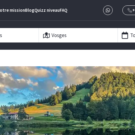
otre mission
Blog
Quizz niveau
FAQ
+
s
Vosges
To