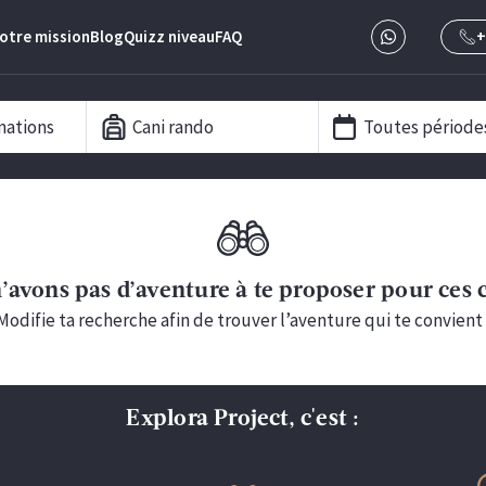
otre mission
Blog
Quizz niveau
FAQ
+
nations
Cani rando
Toutes période
’avons pas d’aventure à te proposer pour ces c
Modifie ta recherche afin de trouver l’aventure qui te convient 
Explora Project, c'est :