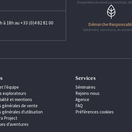
Disponibles du lundi au vendredi, de
h à 18h au +33 (0)4 82 81 00
Démarche Responsabl
Ephémère, sans trace, en auton
s
Services
et l’équipe
Séminaires
s explorateurs
Rejoins-nous
ialité et mentions
Agence
s générales de vente
FAQ
 générales d'utilisation
Préférences cookies
ra Project
es d’aventures