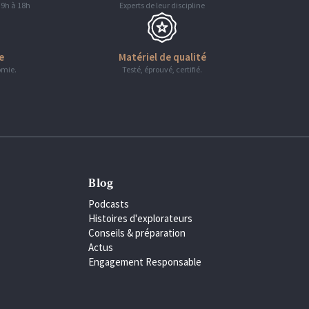
 9h à 18h
Experts de leur discipline
e
Matériel de qualité
omie.
Testé, éprouvé, certifié.
Blog
Podcasts
Histoires d'explorateurs
Conseils & préparation
Actus
Engagement Responsable