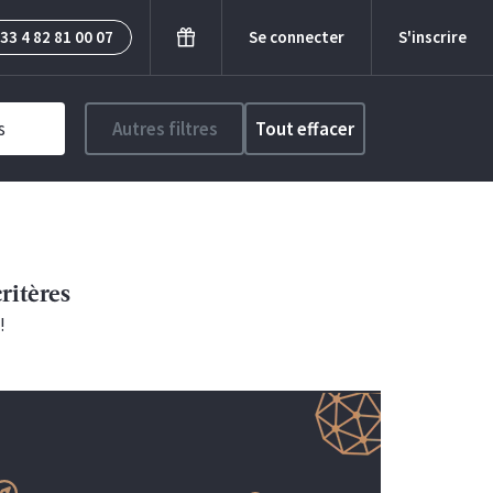
33 4 82 81 00 07
Se connecter
S'inscrire
s
Autres filtres
Tout effacer
ritères
!