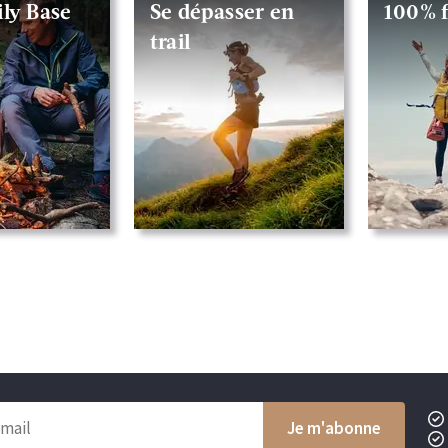
ly Base
Se dépasser en
100% 
trail